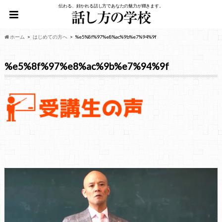
伝わる、好かれる話し方であなたの魅力が輝きます。
ホーム
はじめての方へ
%e5%8f%97%e8%ac%9b%e7%94%9f
%e5%8f%97%e8%ac%9b%e7%94%9f