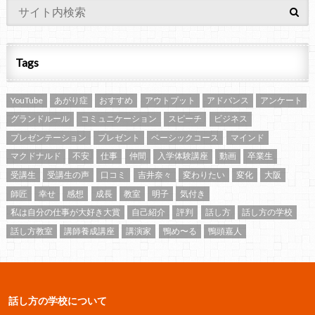
Tags
YouTube
あがり症
おすすめ
アウトプット
アドバンス
アンケート
グランドルール
コミュニケーション
スピーチ
ビジネス
プレゼンテーション
プレゼント
ベーシックコース
マインド
マクドナルド
不安
仕事
仲間
入学体験講座
動画
卒業生
受講生
受講生の声
口コミ
吉井奈々
変わりたい
変化
大阪
師匠
幸せ
感想
成長
教室
明子
気付き
私は自分の仕事が大好き大賞
自己紹介
評判
話し方
話し方の学校
話し方教室
講師養成講座
講演家
鴨め〜る
鴨頭嘉人
話し方の学校について