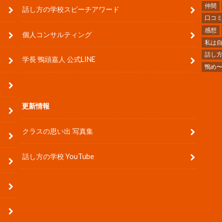
仲間
話し方の学校スピーチアワード
口コ
感想
個人コンサルティング
私は
話し
学長 鴨頭嘉人 公式LINE
鴨め
更新情報
クラスの思い出 写真集
話し方の学校 YouTube