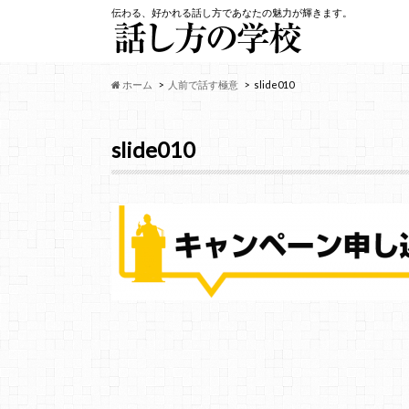
伝わる、好かれる話し方であなたの魅力が輝きます。
ホーム
人前で話す極意
slide010
slide010