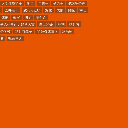
入学体験講座
動画
卒業生
受講生
受講生の声
ミ
吉井奈々
変わりたい
変化
大阪
師匠
幸せ
成長
教室
明子
気付き
自分の仕事が大好き大賞
自己紹介
評判
話し方
方の学校
話し方教室
講師養成講座
講演家
〜る
鴨頭嘉人