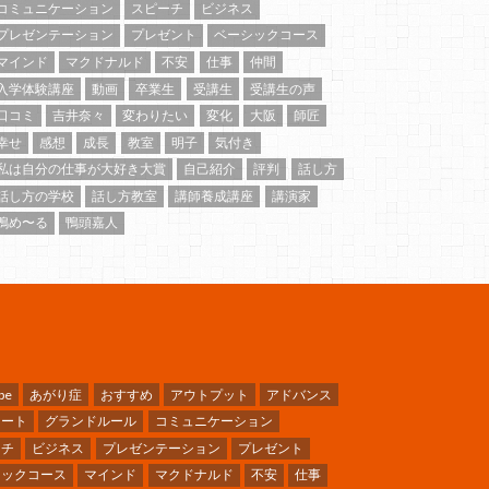
コミュニケーション
スピーチ
ビジネス
プレゼンテーション
プレゼント
ベーシックコース
マインド
マクドナルド
不安
仕事
仲間
入学体験講座
動画
卒業生
受講生
受講生の声
口コミ
吉井奈々
変わりたい
変化
大阪
師匠
幸せ
感想
成長
教室
明子
気付き
私は自分の仕事が大好き大賞
自己紹介
評判
話し方
話し方の学校
話し方教室
講師養成講座
講演家
鴨め〜る
鴨頭嘉人
be
あがり症
おすすめ
アウトプット
アドバンス
ケート
グランドルール
コミュニケーション
ーチ
ビジネス
プレゼンテーション
プレゼント
シックコース
マインド
マクドナルド
不安
仕事