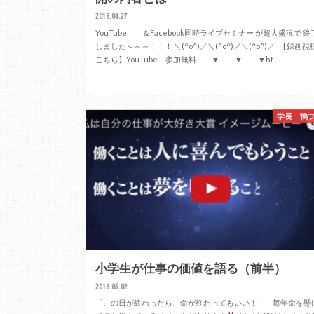
2018.04.27
YouTube ＆Facebook同時ライブセミナー が超大盛況で 終
しました～～～！！！ ＼(^o^)／＼(^o^)／＼(^o^)／ 【録画視
こちら】YouTube 参加無料 ▼ ▼ ▼ht…
学長 鴨
小学生が仕事の価値を語る（前半）
2016.05.02
「この日が終わったら、命が終わってもいい！！」毎年命を懸