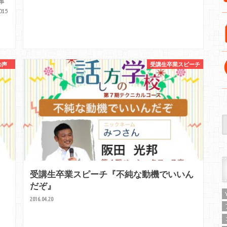
事
15
の声
受講生卒業スピーチ
受講生卒業スピーチ『不純な動機でいいん
だぞ』
2016.04.20