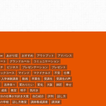
be
あがり症
おすすめ
アウトプット
アドバンス
ケート
グランドルール
コミュニケーション
ーチ
ビジネス
プレゼンテーション
プレゼント
シックコース
マインド
マクドナルド
不安
仕事
入学体験講座
動画
卒業生
受講生
受講生の声
ミ
吉井奈々
変わりたい
変化
大阪
師匠
幸せ
成長
教室
明子
気付き
自分の仕事が大好き大賞
自己紹介
評判
話し方
方の学校
話し方教室
講師養成講座
講演家