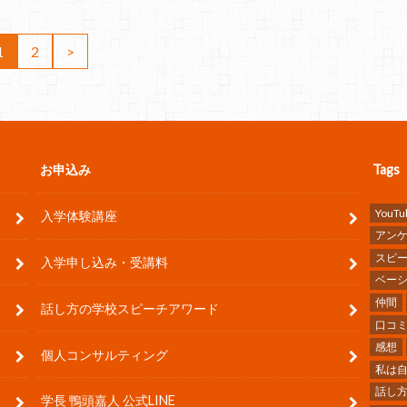
1
2
>
お申込み
Tags
YouTu
入学体験講座
アン
スピ
入学申し込み・受講料
ベー
仲間
話し方の学校スピーチアワード
口コ
感想
個人コンサルティング
私は
話し
学長 鴨頭嘉人 公式LINE