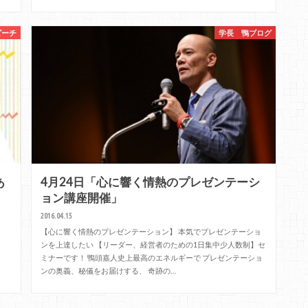
ピーチ
学長 鴨ブログ
あ
4月24日「心に響く情熱のプレゼンテーシ
ョン講座開催」
2016.04.15
【心に響く情熱のプレゼンテーション】 本気でプレゼンテーショ
ンを上達したい 【リーダー、経営者のための1日集中少人数制】セ
ミナーです！ 鴨頭嘉人史上最高のエネルギーで プレゼンテーショ
ンの奥義、秘儀をお届けする、 奇跡の…