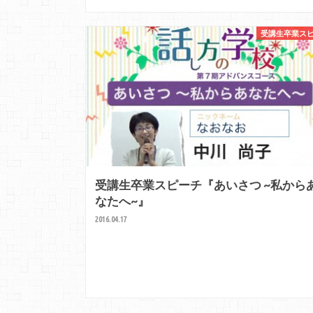
受講生卒業ス
受講生卒業スピーチ『あいさつ ~私から
なたへ~』
2016.04.17