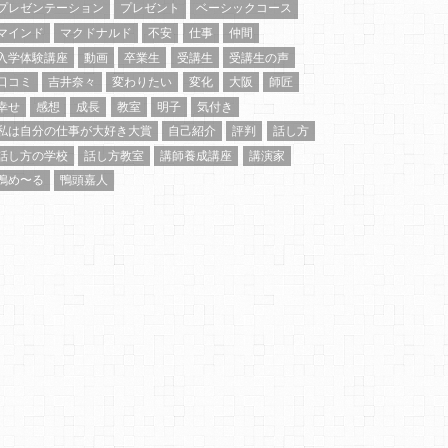
プレゼンテーション
プレゼント
ベーシックコース
マインド
マクドナルド
不安
仕事
仲間
入学体験講座
動画
卒業生
受講生
受講生の声
口コミ
吉井奈々
変わりたい
変化
大阪
師匠
幸せ
感想
成長
教室
明子
気付き
私は自分の仕事が大好き大賞
自己紹介
評判
話し方
話し方の学校
話し方教室
講師養成講座
講演家
鴨め〜る
鴨頭嘉人