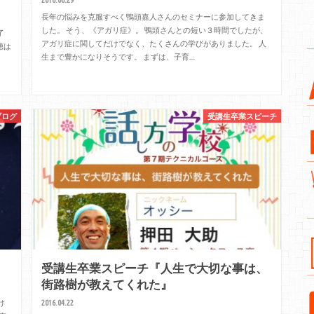
長年の悩みを克服すべく鴨頭嘉人さんのセミナーに参加してきま
した。 そう、《アガリ症》。 鴨頭さんとの短い３時間でしたが、
了
アガリ症に関してだけでなく、たくさんの学びがありました。 人
聴は
生まで豊かになりそうです。 まずは、子育…
ブログ
受講生卒業スピーチ
受講生卒業スピーチ『人生で大切な事は、
街路樹が教えてくれた』
2016.04.22
け