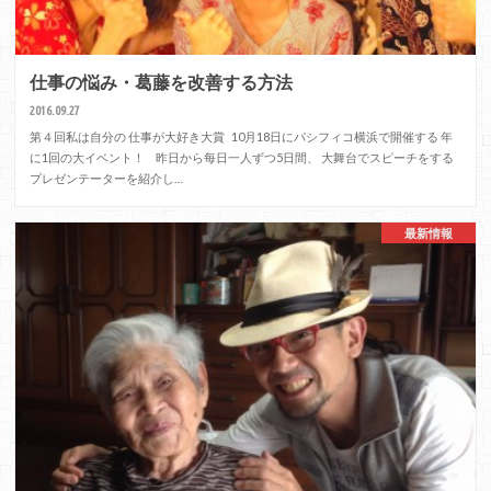
仕事の悩み・葛藤を改善する方法
2016.09.27
第４回私は自分の 仕事が大好き大賞 10月18日にパシフィコ横浜で開催する 年
に1回の大イベント！ 昨日から每日一人ずつ5日間、 大舞台でスピーチをする
プレゼンテーターを紹介し…
最新情報