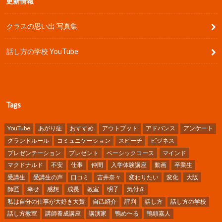
更新情報
クラスの思い出 写真集
話し方の学校 YouTube
Tags
YouTube
あがり症
おすすめ
アウトプット
アドバンス
アンケート
グランドルール
コミュニケーション
スピーチ
ビジネス
プレゼンテーション
プレゼント
ベーシックコース
マインド
マクドナルド
不安
仕事
仲間
入学体験講座
動画
卒業生
受講生
受講生の声
口コミ
吉井奈々
変わりたい
変化
大阪
師匠
幸せ
感想
成長
教室
明子
気付き
私は自分の仕事が大好き大賞
自己紹介
評判
話し方
話し方の学校
話し方教室
講師養成講座
講演家
鴨め〜る
鴨頭嘉人