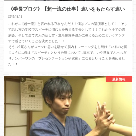
《学長ブログ》【超一流の仕事】違いをもたらす違い
2016.12.12
これが…【超一流】と言われる存在なんだ！！僕はプロの講演家として！！そし
て話し方の学校でスピーチに悩む人を教える学長として！！これから全ての講
演会、そして全ての人の話し方・立ち振舞を誰かに教えるためにというアンテ
ナで感じていくことを決めました！！
そう…松尾さんがスーツに思いを馳せて脳内トレーニングをし続けているのと同
じように…僕は『スピーチ』という分野において…日本で、いや世界でぶっちぎ
りナンバーワンの『プレゼンテーション研究家』になるということを決めまし
た！！
最新情報