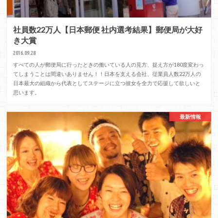
社員数22万人【日本郵便 社内選考結果】郵便局が大好
き大賞
2016.09.28
すべての人が郵便局に行ったときの働いている人の見方、捉え方が180度変わっ
てしまうことは間違いありません！！日本を支える会社、従業員人数22万人の
日本最大の組織から代表としてステージに立つ彼女を全力で応援して欲しいと
思います。
最新情報