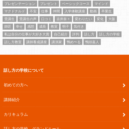
プレゼンテーション
プレゼント
ベーシックコース
マインド
マクドナルド
不安
仕事
仲間
入学体験講座
動画
卒業生
受講生
受講生の声
口コミ
吉井奈々
変わりたい
変化
大阪
師匠
幸せ
感想
成長
教室
明子
気付き
私は自分の仕事が大好き大賞
自己紹介
評判
話し方
話し方の学校
話し方教室
講師養成講座
講演家
鴨め〜る
鴨頭嘉人
話し方の学校について
初めての方へ
講師紹介
カリキュラム
話し方の学校 グランドルール