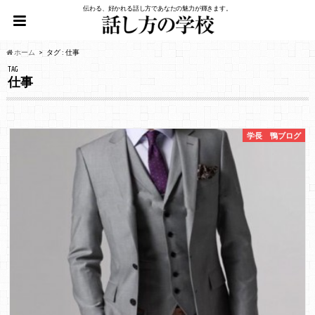
伝わる、好かれる話し方であなたの魅力が輝きます。
ホーム
タグ : 仕事
TAG
仕事
学長 鴨ブログ