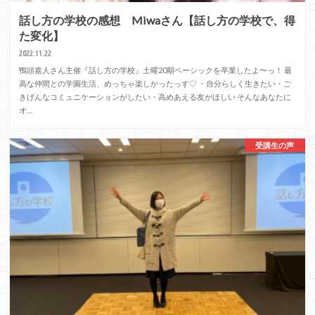
話し方の学校の感想 Miwaさん【話し方の学校で、得
た変化】
2022.11.22
鴨頭嘉人さん主催『話し方の学校』土曜20期ベーシックを卒業したよ〜っ！ 最
高な仲間との学園生活、めっちゃ楽しかったっす♡ ・自分らしく生きたい・ご
きげんなコミュニケーションがしたい・高めあえる友がほしい そんなあなたに
オ…
受講生の声