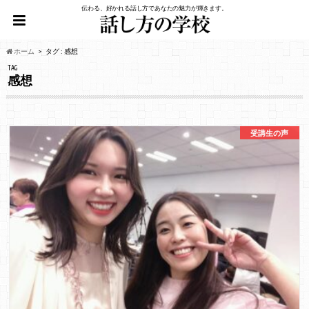
伝わる、好かれる話し方であなたの魅力が輝きます。
ホーム
タグ : 感想
TAG
感想
受講生の声