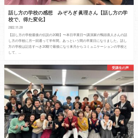
話し方の学校の感想 みぞろぎ 眞理さん【話し方の学
校で、得た変化】
2022.11.20
【話し方の学校最後の伝説の20期】〜本日卒業日〜講演家の鴨頭喜人さんの話
し方の学校に月一回通って半年間。あっという間の卒業日になりました。話し
方の学校は記念すべき20期で最後になり来月からコミュニケーションの学校と
して、…
受講生の声