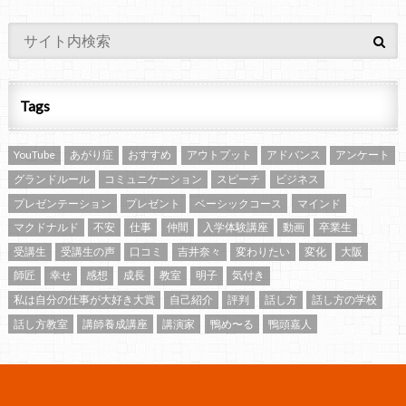
Tags
YouTube
あがり症
おすすめ
アウトプット
アドバンス
アンケート
グランドルール
コミュニケーション
スピーチ
ビジネス
プレゼンテーション
プレゼント
ベーシックコース
マインド
マクドナルド
不安
仕事
仲間
入学体験講座
動画
卒業生
受講生
受講生の声
口コミ
吉井奈々
変わりたい
変化
大阪
師匠
幸せ
感想
成長
教室
明子
気付き
私は自分の仕事が大好き大賞
自己紹介
評判
話し方
話し方の学校
話し方教室
講師養成講座
講演家
鴨め〜る
鴨頭嘉人