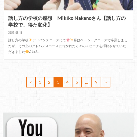
話し方の学校の感想 Mikiko Nakanoさん【話し方の
学校で、得た変化】
2022.07.11
話し方の学校
アドバンスコースにて
私はベーシックコースで卒業しまし
たが、その上のアドバンスコースに行かれた方々のスピーチを拝聴させていた
だきました
&#x2…
<
1
2
3
4
5
…
9
>