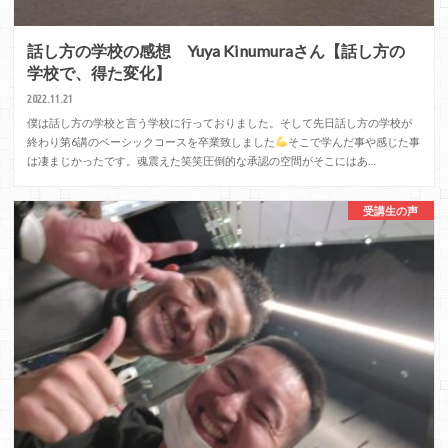
話し方の学校の感想 Yuya Kinumuraさん【話し方の
学校で、得た変化】
2022.11.21
僕は話し方の学校と言う学校に行っておりました。そして先日話し方の学校が
終わり第6講のベーシックコースを卒業致しました
そこで学んだ事や感じた事
は凄まじかったです。魂震えた笑笑圧倒的な承認の空間がそこにはあ…
受講生の声