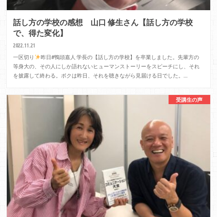
話し方の学校の感想 山口 修生さん【話し方の学校
で、得た変化】
2022.11.21
一区切り
昨日#鴨頭嘉人 学長の【話し方の学校】を卒業しました。先輩方の
等身大の、その人にしか語れないヒューマンストーリーをスピーチにし、それ
を披露して終わる。ボクは昨日、それを聴きながら見届ける日でした。…
受講生の声