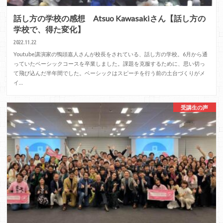
話し方の学校の感想 Atsuo Kawasakiさん【話し方の
学校で、得た変化】
2022.11.22
Youtube講演家の鴨頭嘉人さんが校長をされている、話し方の学校。6月から通
っていたベーシックコースを卒業しました。課題を克服するために、思い切っ
て飛び込んだ半年間でした。ベーシックはスピーチを行う前の土台づくりがメ
イ…
受講生の声