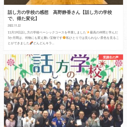
話し方の学校の感想 高野静香さん【話し方の学校
で、得た変化】
2022.11.22
11月19日話し方の学校ベーシックコースを卒業しました
最高の仲間と学んだ
5か月間は、何物にも変え難い宝物です
私ひとりでは見られない景色を見るこ
とができました
どんどんキラ…
受講生の声