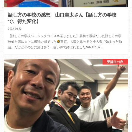
話し方の学校の感想 山口圭太さん【話し方の学校
で、得た変化】
2022.09.22
【話し方の学校ベーシックコース卒業しました】最初で最後だった話し方の学
校仙台講はまさに伝説の回でした
東京、大阪と比べると少人数で始まった仙
台。だけどその分交流は多く、固い絆で結ばれました&#x1f60a…
受講生の声