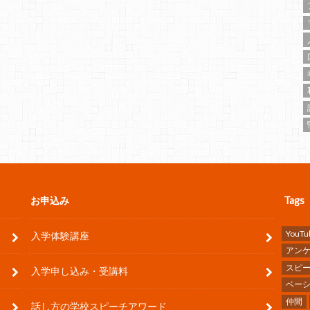
お申込み
Tags
YouTu
入学体験講座
アン
スピ
入学申し込み・受講料
ベー
仲間
話し方の学校スピーチアワード