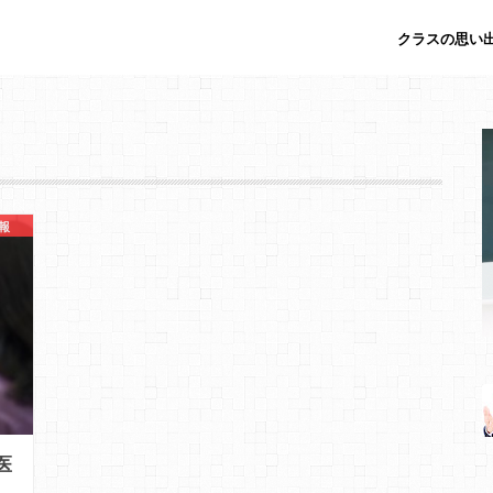
クラスの思い出
報
医