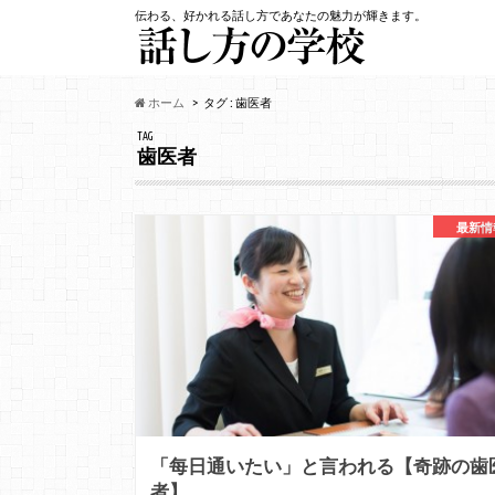
伝わる、好かれる話し方であなたの魅力が輝きます。
ホーム
タグ : 歯医者
TAG
歯医者
最新情
「每日通いたい」と言われる【奇跡の歯
者】