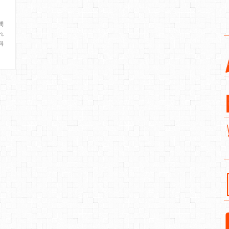
間
れ
科