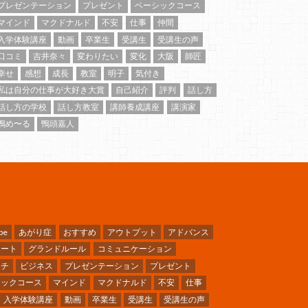
プレゼンテーション
プレゼント
ベーシックコース
マインド
マクドナルド
不安
仕事
仲間
入学体験講座
動画
卒業生
受講生
受講生の声
口コミ
吉井奈々
変わりたい
変化
大阪
師匠
幸せ
感想
成長
教室
明子
気付き
私は自分の仕事が大好き大賞
自己紹介
評判
話し方
話し方の学校
話し方教室
講師養成講座
講演家
鴨め〜る
鴨頭嘉人
be
あがり症
おすすめ
アウトプット
アドバンス
ケート
グランドルール
コミュニケーション
ーチ
ビジネス
プレゼンテーション
プレゼント
シックコース
マインド
マクドナルド
不安
仕事
入学体験講座
動画
卒業生
受講生
受講生の声