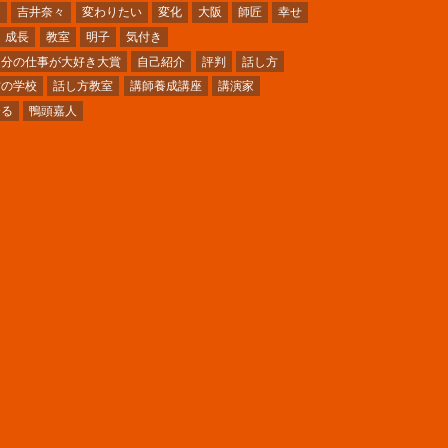
ミ
吉井奈々
変わりたい
変化
大阪
師匠
幸せ
成長
教室
明子
気付き
自分の仕事が大好き大賞
自己紹介
評判
話し方
方の学校
話し方教室
講師養成講座
講演家
〜る
鴨頭嘉人