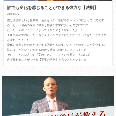
誰でも変化を感じることができる強力な【法則】
2016.04.25
僕は講演家という仕事柄、色んな人が、学びやチャレンジによって「変化す
る」という最高の場面に出逢う機会が非常に多いんです(^O^)!!
たった一回のセミナーによって人生が大きく変わった人…！
１冊の本の中のたった一言がタイミングよく自分の中に入ってきたことで人生
が変わった人…！
変化の事実を目の当たりにする回数がものすごいあったので、人が変化する方
法には、どんなものがあるのかを研究し続けることにしました！！
そして、どんな人でも『変わりたい！！』という想いさえあれば、
必ず変わることができる【不変の法則】を見つけちゃいました！！