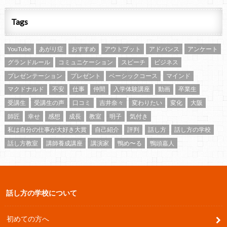
Tags
YouTube
あがり症
おすすめ
アウトプット
アドバンス
アンケート
グランドルール
コミュニケーション
スピーチ
ビジネス
プレゼンテーション
プレゼント
ベーシックコース
マインド
マクドナルド
不安
仕事
仲間
入学体験講座
動画
卒業生
受講生
受講生の声
口コミ
吉井奈々
変わりたい
変化
大阪
師匠
幸せ
感想
成長
教室
明子
気付き
私は自分の仕事が大好き大賞
自己紹介
評判
話し方
話し方の学校
話し方教室
講師養成講座
講演家
鴨め〜る
鴨頭嘉人
話し方の学校について
初めての方へ