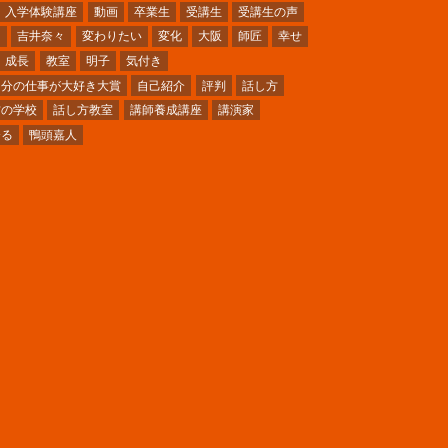
入学体験講座
動画
卒業生
受講生
受講生の声
ミ
吉井奈々
変わりたい
変化
大阪
師匠
幸せ
成長
教室
明子
気付き
自分の仕事が大好き大賞
自己紹介
評判
話し方
方の学校
話し方教室
講師養成講座
講演家
〜る
鴨頭嘉人