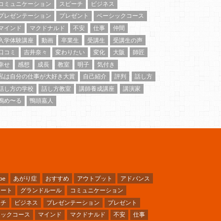
コミュニケーション
スピーチ
ビジネス
プレゼンテーション
プレゼント
ベーシックコース
マインド
マクドナルド
不安
仕事
仲間
入学体験講座
動画
卒業生
受講生
受講生の声
口コミ
吉井奈々
変わりたい
変化
大阪
師匠
幸せ
感想
成長
教室
明子
気付き
私は自分の仕事が大好き大賞
自己紹介
評判
話し方
話し方の学校
話し方教室
講師養成講座
講演家
鴨め〜る
鴨頭嘉人
be
あがり症
おすすめ
アウトプット
アドバンス
ケート
グランドルール
コミュニケーション
ーチ
ビジネス
プレゼンテーション
プレゼント
シックコース
マインド
マクドナルド
不安
仕事