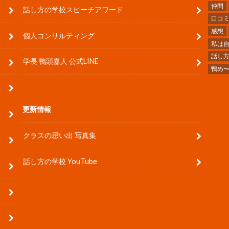
仲間
話し方の学校スピーチアワード
口コ
感想
個人コンサルティング
私は
話し
学長 鴨頭嘉人 公式LINE
鴨め
更新情報
クラスの思い出 写真集
話し方の学校 YouTube