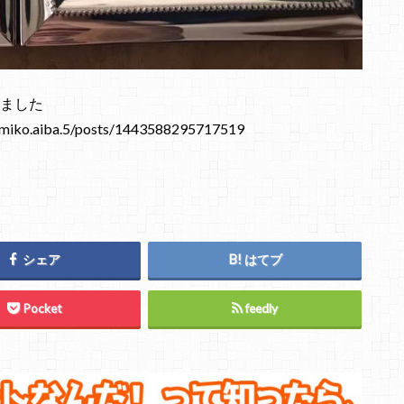
しました
o.aiba.5/posts/1443588295717519
シェア
はてブ
Pocket
feedly