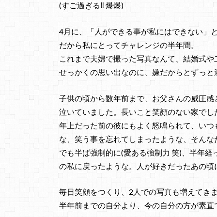
(すご過ぎる‼︎ 爆爆)
4月に、「人ができる事が私にはできない」
だから私にとってチャレンジの半年間。
これまで夫婦で撮った写真なんて、結婚式や二
せっかくの思い出なのに、嫌だからとずっと
子供の頃から数年前まで、お父さんの威圧感
泣いていました。長いこと笑顔のない家でし
年上だった前の彼にもよく怒鳴られて、いつ
な、笑う事を忘れてしまったような、そんな
でも半ば強制的に(愛ある強制力 笑)、半年
の私に戻ったような。人が好きだったあの頃
毎日笑顔をつくり、2人での写真も増えてき
半年前までの自分より、今の自分の方が素直