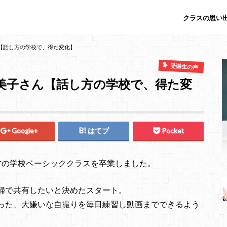
クラスの思い出
【話し方の学校で、得た変化】
受講生の声
美子さん【話し方の学校で、得た変
Google+
はてブ
Pocket
方の学校ベーシッククラスを卒業しました。
婦で共有したいと決めたスタート。
った、大嫌いな自撮りを毎日練習し動画までできるよう