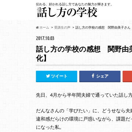
伝わる、好かれる話し方であなたの魅力が輝きます。
ホーム
受講生の声
話し方の学校の感想 関野由美子さん
2017.10.03
話し方の学校の感想 関野由
化】
ツイート
シェア
先日、4月から半年間夫婦で通っていた話し
だんなさんの「学びたい」に、どうせなら夫
違和感だらけの環境に戸惑いながら、課題だ
になった私。