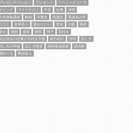
プレゼンテーション
プレゼント
ベーシックコース
マインド
マクドナルド
不安
仕事
仲間
入学体験講座
動画
卒業生
受講生
受講生の声
口コミ
吉井奈々
変わりたい
変化
大阪
師匠
幸せ
感想
成長
教室
明子
気付き
私は自分の仕事が大好き大賞
自己紹介
評判
話し方
話し方の学校
話し方教室
講師養成講座
講演家
鴨め〜る
鴨頭嘉人