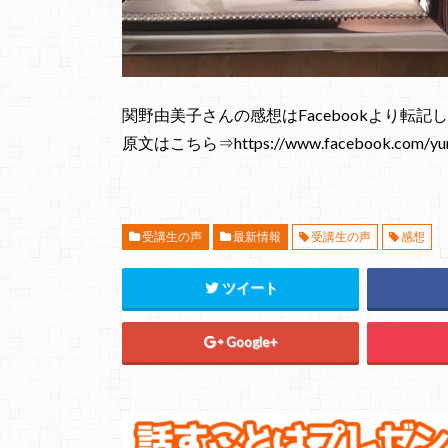
関野由美子さんの感想はFacebookより転記
原文はこちら⇒https://www.facebook.com/yumik
受講生の声
最新情報
受講生の声
感想
ツイート
Google+