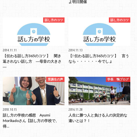
よ明日開催
話し方のコツ
話し方のコツ
2014.11.11
2014.11.13
【伝わる話し方365のコツ 】 聞き
【! 伝わる話し方365のコツ 】 言う
返されない話し方 ―母音の大きさ
なら・・・・・・今でしょ
―
受講生の声
学長 鴨ブログ
2018.10.15
2016.11.28
話し方の学校の感想 Ayumi
人生に勝つ人と負ける人の決定的な
Morikadoさん【話し方の学校で、
違いとは？！
得…