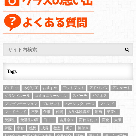
Tags
YouTube
あがり症
おすすめ
アウトプット
アドバンス
アンケート
グランドルール
コミュニケーション
スピーチ
ビジネス
プレゼンテーション
プレゼント
ベーシックコース
マインド
マクドナルド
不安
仕事
仲間
入学体験講座
動画
卒業生
受講生
受講生の声
口コミ
吉井奈々
変わりたい
変化
大阪
師匠
幸せ
感想
成長
教室
明子
気付き
私は自分の仕事が大好き大賞
自己紹介
評判
話し方
話し方の学校