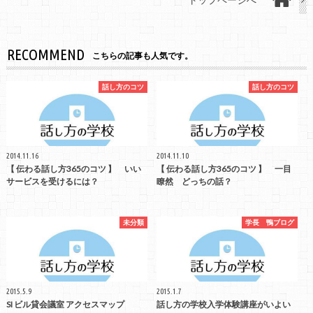
RECOMMEND
こちらの記事も人気です。
話し方のコツ
話し方のコツ
2014.11.16
2014.11.10
【 伝わる話し方365のコツ 】 いい
【 伝わる話し方365のコツ 】 一目
サービスを受けるには？
瞭然 どっちの話？
未分類
学長 鴨ブログ
2015.5.9
2015.1.7
SI ビル貸会議室 アクセスマップ
話し方の学校入学体験講座がいよい