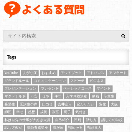
Tags
YouTube
あがり症
おすすめ
アウトプット
アドバンス
アンケート
グランドルール
コミュニケーション
スピーチ
ビジネス
プレゼンテーション
プレゼント
ベーシックコース
マインド
マクドナルド
不安
仕事
仲間
入学体験講座
動画
卒業生
受講生
受講生の声
口コミ
吉井奈々
変わりたい
変化
大阪
師匠
幸せ
感想
成長
教室
明子
気付き
私は自分の仕事が大好き大賞
自己紹介
評判
話し方
話し方の学校
話し方教室
講師養成講座
講演家
鴨め〜る
鴨頭嘉人