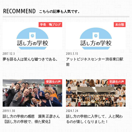
RECOMMEND
こちらの記事も人気です。
学長 鴨ブログ
未分類
2017.12.3
2015.5.15
夢を語る人は皆んな嘘つきである。
アットビジネスセンター 渋谷東口駅
前
受講生の声
受講生の声
2019.1.30
2024.7.24
話し方の学校の感想 渥美 正彦さん
話し方の学校に入学して、人と関わ
【話し方の学校で、得た変化】
るのが楽しくなりました！