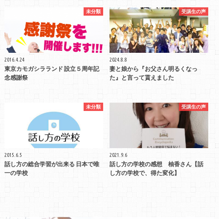
未分類
受講生の声
2016.4.24
2024.8.8
東京カモガシラランド 設立５周年記
妻と娘から『お父さん明るくなっ
念感謝祭
た』と言って貰えました
未分類
受講生の声
2015.6.5
2021.9.6
話し方の総合学習が出来る 日本で唯
話し方の学校の感想 柚香さん【話
一の学校
し方の学校で、得た変化】