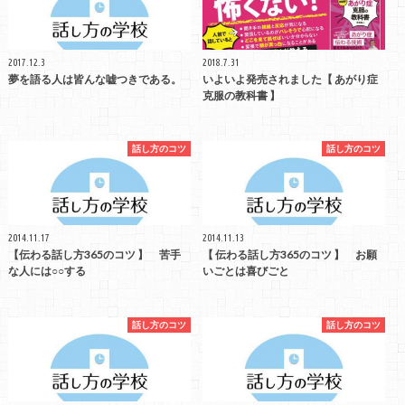
2017.12.3
2018.7.31
夢を語る人は皆んな嘘つきである。
いよいよ発売されました【 あがり症
克服の教科書 】
話し方のコツ
話し方のコツ
2014.11.17
2014.11.13
【伝わる話し方365のコツ 】 苦手
【 伝わる話し方365のコツ 】 お願
な人には○○する
いごとは喜びごと
話し方のコツ
話し方のコツ