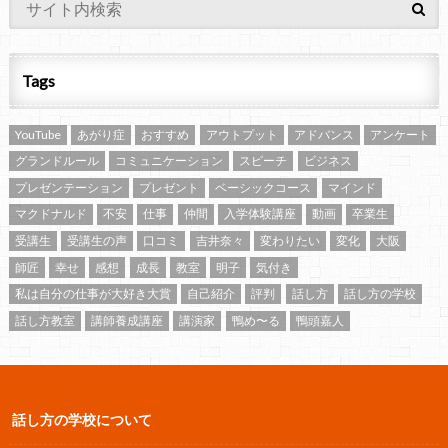
Tags
YouTube
あがり症
おすすめ
アウトプット
アドバンス
アンケート
グランドルール
コミュニケーション
スピーチ
ビジネス
プレゼンテーション
プレゼント
ベーシックコース
マインド
マクドナルド
不安
仕事
仲間
入学体験講座
動画
卒業生
受講生
受講生の声
口コミ
吉井奈々
変わりたい
変化
大阪
師匠
幸せ
感想
成長
教室
明子
気付き
私は自分の仕事が大好き大賞
自己紹介
評判
話し方
話し方の学校
話し方教室
講師養成講座
講演家
鴨め〜る
鴨頭嘉人
話し方の学校について