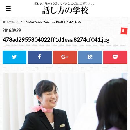
伝わる、好かれる話し方であなたの魅力が輝きます。
ホーム
478ad2955304022ff1d1eaa8274cf041.jpg
2016.09.29
478ad2955304022ff1d1eaa8274cf041.jpg