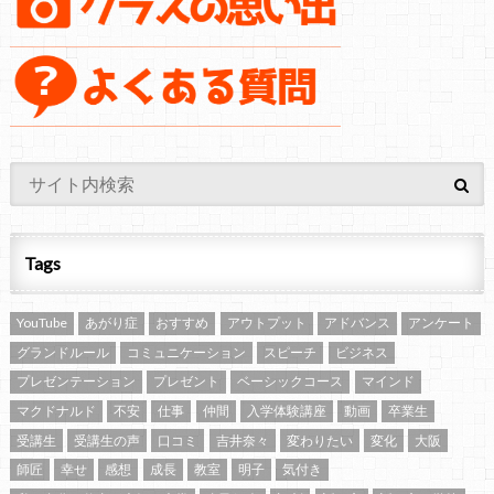
Tags
YouTube
あがり症
おすすめ
アウトプット
アドバンス
アンケート
グランドルール
コミュニケーション
スピーチ
ビジネス
プレゼンテーション
プレゼント
ベーシックコース
マインド
マクドナルド
不安
仕事
仲間
入学体験講座
動画
卒業生
受講生
受講生の声
口コミ
吉井奈々
変わりたい
変化
大阪
師匠
幸せ
感想
成長
教室
明子
気付き