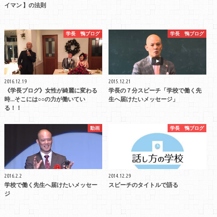
イマン 】の法則
学長 鴨ブログ
学長 鴨ブログ
2016.12.19
2015.12.21
《学長ブログ》女性が綺麗に変わる
学長の７分スピーチ「学校で働く先
時…そこには○○の力が働いてい
生へ届けたいメッセージ」
る！！
動画
学長 鴨ブログ
2016.2.2
2014.12.29
学校で働く先生へ届けたいメッセー
スピーチのタイトルで語る
ジ