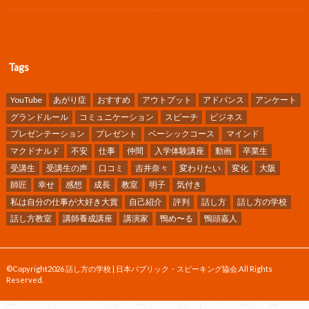
Tags
YouTube
あがり症
おすすめ
アウトプット
アドバンス
アンケート
グランドルール
コミュニケーション
スピーチ
ビジネス
プレゼンテーション
プレゼント
ベーシックコース
マインド
マクドナルド
不安
仕事
仲間
入学体験講座
動画
卒業生
受講生
受講生の声
口コミ
吉井奈々
変わりたい
変化
大阪
師匠
幸せ
感想
成長
教室
明子
気付き
私は自分の仕事が大好き大賞
自己紹介
評判
話し方
話し方の学校
話し方教室
講師養成講座
講演家
鴨め〜る
鴨頭嘉人
©Copyright2026
話し方の学校 | 日本パブリック・スピーキング協会
.All Rights
Reserved.