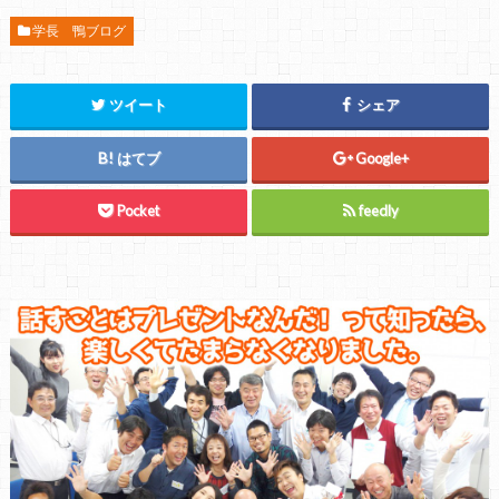
学長 鴨ブログ
ツイート
シェア
はてブ
Google+
Pocket
feedly