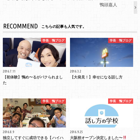
鴨頭嘉人
RECOMMEND
こちらの記事も人気です。
学長 鴨ブログ
学長 鴨ブログ
2016.7.11
2016.3.2
【初体験】鴨め〜るがパクられまし
【大発見！】幸せになる話し方
た
学長 鴨ブログ
学長 鴨ブログ
2016.8.9
2016.9.25
独立してすぐに成功できる【 ハイハ
大阪校オープン決定しました〜