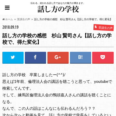
伝わる、好かれる話し方であなたの魅力が輝きます。
ホーム
受講生の声
話し方の学校の感想 杉山 賢司さん【話し方の学校で、得た変化】
2018.09.19
受講生の声
話し方の学校の感想 杉山 賢司さん【話し方の学
校で、得た変化】
話し方の学校 卒業しましたー(^^)/
思えば1年前、倫理法人会の講話を聴こうと思って、youtubeで
検索してんです。
そして、練馬区倫理法人会の鴨頭嘉人さんの講話を聴くことに
なる。
なんで、この人の話はこんなにも伝わるんだろう？？
次から次へと動画を見て、話し方の学校で学長をしているとい