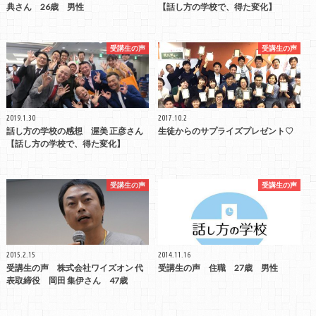
典さん 26歳 男性
【話し方の学校で、得た変化】
受講生の声
受講生の声
2019.1.30
2017.10.2
話し方の学校の感想 渥美 正彦さん
生徒からのサプライズプレゼント♡
【話し方の学校で、得た変化】
受講生の声
受講生の声
2015.2.15
2014.11.16
受講生の声 株式会社ワイズオン 代
受講生の声 住職 27歳 男性
表取締役 岡田 集伊さん 47歳