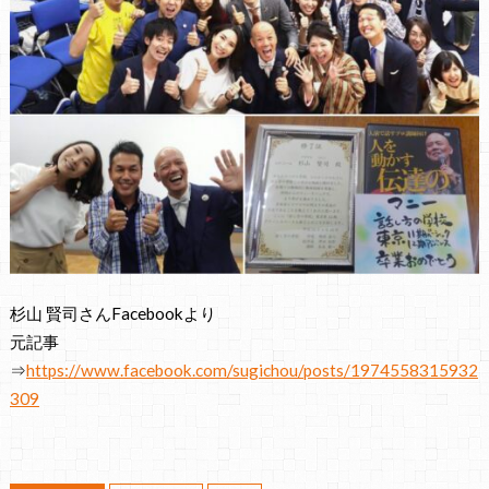
杉山 賢司さんFacebookより
元記事
⇒
https://www.facebook.com/sugichou/posts/1974558315932
309