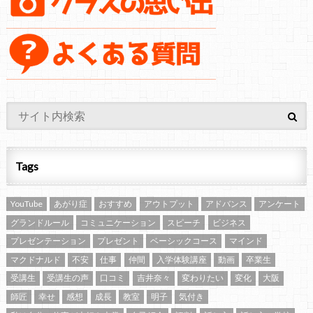
Tags
YouTube
あがり症
おすすめ
アウトプット
アドバンス
アンケート
グランドルール
コミュニケーション
スピーチ
ビジネス
プレゼンテーション
プレゼント
ベーシックコース
マインド
マクドナルド
不安
仕事
仲間
入学体験講座
動画
卒業生
受講生
受講生の声
口コミ
吉井奈々
変わりたい
変化
大阪
師匠
幸せ
感想
成長
教室
明子
気付き