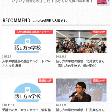
いよいよ発売されました【 あがり症克服の教科書 】
RECOMMEND
こちらの記事も人気です。
入学体験講座の感想アンケート
受講生の声
2017.2.7
2022.11.11
入学体験講座の感想アンケート K.W
話し方の学校の感想 北川 凌司さん
さん 女性 農業
【話し方の学校で、得た変化】
受講生の声
受講生の声
2014.11.10
2019.1.28
受講生の声 カウンセラー 波多 祐
話し方の学校の感想 江見 真也さん