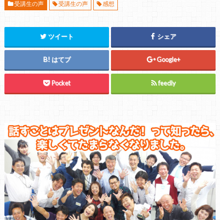
受講生の声
受講生の声
感想
ツイート
シェア
はてブ
Google+
Pocket
feedly