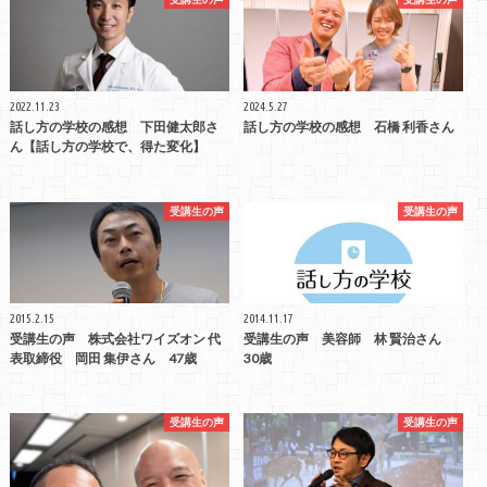
2022.11.23
2024.5.27
話し方の学校の感想 下田健太郎さ
話し方の学校の感想 石橋 利香さん
ん【話し方の学校で、得た変化】
受講生の声
受講生の声
2015.2.15
2014.11.17
受講生の声 株式会社ワイズオン 代
受講生の声 美容師 林 賢治さん
表取締役 岡田 集伊さん 47歳
30歳
受講生の声
受講生の声