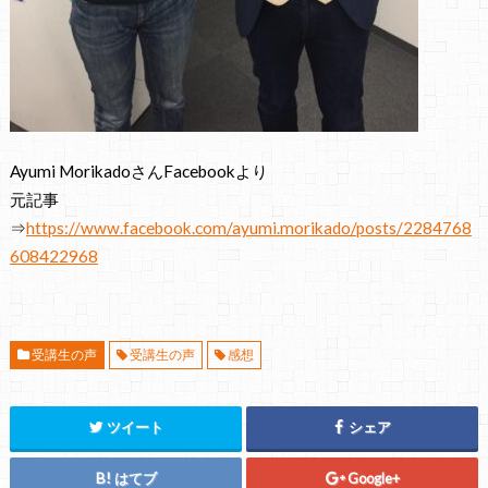
Ayumi MorikadoさんFacebookより
元記事
⇒
https://www.facebook.com/ayumi.morikado/posts/2284768
608422968
受講生の声
受講生の声
感想
ツイート
シェア
はてブ
Google+