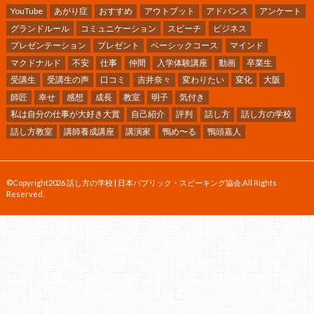
YouTube
あがり症
おすすめ
アウトプット
アドバンス
アンケート
グランドルール
コミュニケーション
スピーチ
ビジネス
プレゼンテーション
プレゼント
ベーシックコース
マインド
マクドナルド
不安
仕事
仲間
入学体験講座
動画
卒業生
受講生
受講生の声
口コミ
吉井奈々
変わりたい
変化
大阪
師匠
幸せ
感想
成長
教室
明子
気付き
私は自分の仕事が大好き大賞
自己紹介
評判
話し方
話し方の学校
話し方教室
講師養成講座
講演家
鴨め〜る
鴨頭嘉人
©Copyright2026
話し方の学校 | 日本パブリック・スピーキング協会
.All Rights
Reserved.