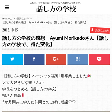
伝わる、好かれる話し方であなたの魅力が輝きます。
ホーム
受講生の声
話し方の学校の感想 Ayumi Morikadoさん【話し方の学校で、得た変化】
2018.10.15
受講生の声
話し方の学校の感想 Ayumi Morikadoさん【話し
方の学校で、得た変化】
【話し方の学校】ベーシック福岡1期卒業しました
大大大好き♡な鴨さんが
学長をつとめる【話し方の学校】
鴨さん最高
5か月間共に学んだ仲間とのご縁に感謝♡♡