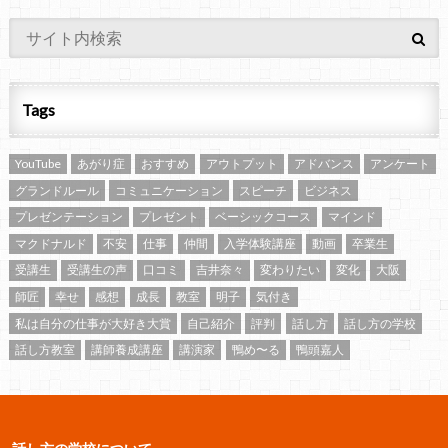
Tags
YouTube
あがり症
おすすめ
アウトプット
アドバンス
アンケート
グランドルール
コミュニケーション
スピーチ
ビジネス
プレゼンテーション
プレゼント
ベーシックコース
マインド
マクドナルド
不安
仕事
仲間
入学体験講座
動画
卒業生
受講生
受講生の声
口コミ
吉井奈々
変わりたい
変化
大阪
師匠
幸せ
感想
成長
教室
明子
気付き
私は自分の仕事が大好き大賞
自己紹介
評判
話し方
話し方の学校
話し方教室
講師養成講座
講演家
鴨め〜る
鴨頭嘉人