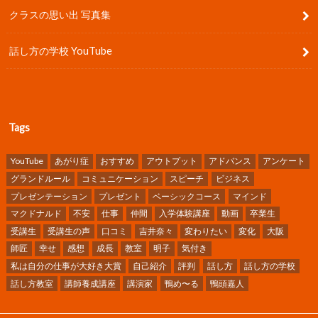
クラスの思い出 写真集
話し方の学校 YouTube
Tags
YouTube
あがり症
おすすめ
アウトプット
アドバンス
アンケート
グランドルール
コミュニケーション
スピーチ
ビジネス
プレゼンテーション
プレゼント
ベーシックコース
マインド
マクドナルド
不安
仕事
仲間
入学体験講座
動画
卒業生
受講生
受講生の声
口コミ
吉井奈々
変わりたい
変化
大阪
師匠
幸せ
感想
成長
教室
明子
気付き
私は自分の仕事が大好き大賞
自己紹介
評判
話し方
話し方の学校
話し方教室
講師養成講座
講演家
鴨め〜る
鴨頭嘉人