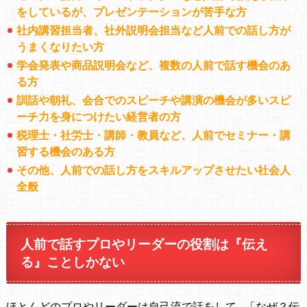
を
しているが、プレゼンテーションが苦手な方
社内講習担当者、社外説明会担当など人前での話し方が
うまくなりたい方
学会発表や商品説明会など、複数の人前で話す機会のあ
る方
訓話や朝礼、会合でのスピーチや講演の機会が多い
スピ
ーチ力を身につけたい経営者の方
税理士・社労士・講師・教員など、
人前でセミナー・講
習する機会のある方
その他、人前での話し方をスキルアップさせたい社会人
全般
人前で話すプロやリーダーの役割は『伝え
る』ことしかない
ほとんどのプロやリーダーは自己流で話をして…
「なぜ？伝