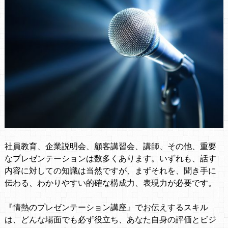
社員教育、企業説明会、顧客講習会、講師、その他、
重要
なプレゼンテーションは数多くあります。
いずれも、話す
内容に対しての知識は当然ですが、まずそれを、聞き手に
伝わる、
わかりやすい的確な構成力、表現力が必要です。
・
『情熱のプレゼンテーション講座』で
お伝えするスキル
は、どんな場面でも必ず役立ち、
あなた自身の評価とビジ