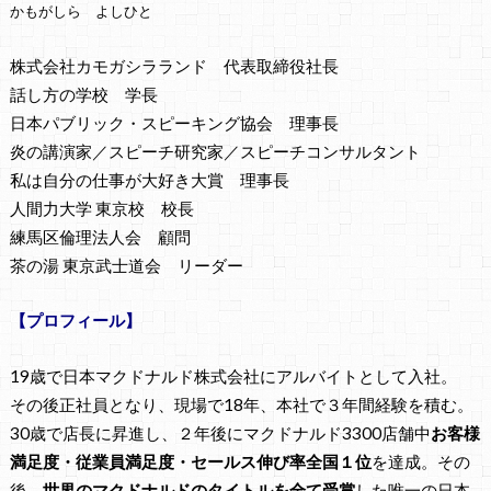
かもがしら よしひと
株式会社カモガシラランド 代表取締役社長
話し方の学校 学長
日本パブリック・スピーキング協会 理事長
炎の講演家／スピーチ研究家／スピーチコンサルタント
私は自分の仕事が大好き大賞 理事長
人間力大学 東京校 校長
練馬区倫理法人会 顧問
茶の湯 東京武士道会 リーダー
【プロフィール】
19歳で日本マクドナルド株式会社にアルバイトとして入社。
その後正社員となり、現場で18年、本社で３年間経験を積む。
30歳で店長に昇進し、２年後にマクドナルド3300店舗中
お客様
満足度・従業員満足度・セールス伸び率全国１位
を達成。その
後、
世界のマクドナルドのタイトルを全て受賞
した唯一の日本