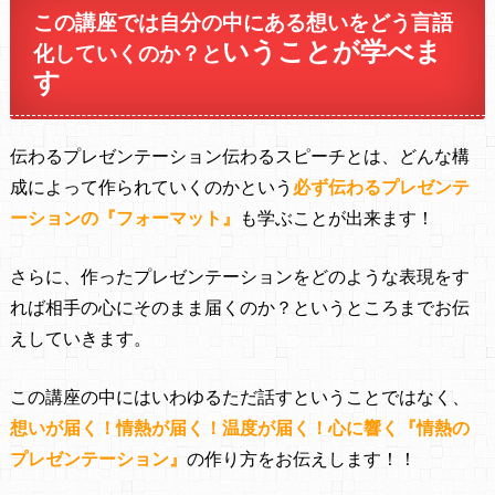
この講座では自分の中にある想いを
どう言語
いうことが学べま
化していくのか？
と
す
伝わるプレゼンテーション伝わるスピーチとは、どんな構
成によって作られていくのかという
必ず伝わるプレゼンテ
ーションの『フォーマット』
も学ぶことが出来ます！
さらに、作ったプレゼンテーションをどのような表現をす
れば相手の心にそのまま届くのか？というところまでお伝
えしていきます。
この講座の中にはいわゆるただ話すということではなく、
想いが届く！情熱が届く！温度が届く！
心に響く
『
情熱の
プレゼンテーション
』
の作り方をお伝えします！！