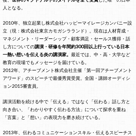
人となる。
2010年、独立起業し株式会社ハッピーマイレージカンパニー設
立（現：株式会社東京カモガシラランド）。現在は人材育成・
マネジメント・リーダーシップ・顧客満足・セールス獲得・話
し方についての
講演・研修を年間約300回以上行っている日本
一熱い想いを伝える炎の講演家。
最近では、中・高・大学など
教育の現場でもメッセージを届けている。
2012年、アチーブメント株式会社主催「第一回アチーブメント
アワード」のスピーチで最優秀賞受賞。全国・講師オーディシ
ョン2015審査員。
講演活動を続ける中で「伝える」ではなく「伝わる」話し方と
向き合い、「わかりやすく伝わる方法」について探求を重ね
「言葉」と「想い」の表現力を磨き続けている。
2013年、伝わるコミュニケーションスキル・伝えるスピーチス