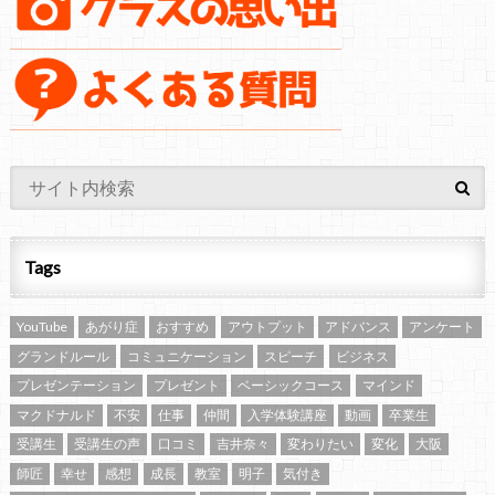
Tags
YouTube
あがり症
おすすめ
アウトプット
アドバンス
アンケート
グランドルール
コミュニケーション
スピーチ
ビジネス
プレゼンテーション
プレゼント
ベーシックコース
マインド
マクドナルド
不安
仕事
仲間
入学体験講座
動画
卒業生
受講生
受講生の声
口コミ
吉井奈々
変わりたい
変化
大阪
師匠
幸せ
感想
成長
教室
明子
気付き