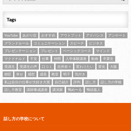
Tags
YouTube
あがり症
おすすめ
アウトプット
アドバンス
アンケート
グランドルール
コミュニケーション
スピーチ
ビジネス
プレゼンテーション
プレゼント
ベーシックコース
マインド
マクドナルド
不安
仕事
仲間
入学体験講座
動画
卒業生
受講生
受講生の声
口コミ
吉井奈々
変わりたい
変化
大阪
師匠
幸せ
感想
成長
教室
明子
気付き
私は自分の仕事が大好き大賞
自己紹介
評判
話し方
話し方の学校
話し方教室
講師養成講座
講演家
鴨め〜る
鴨頭嘉人
話し方の学校について