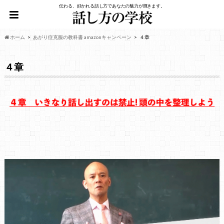
伝わる、好かれる話し方であなたの魅力が輝きます。
ホーム
あがり症克服の教科書 amazonキャンペーン
４章
４章