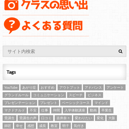
Tags
YouTube
あがり症
おすすめ
アウトプット
アドバンス
アンケート
グランドルール
コミュニケーション
スピーチ
ビジネス
プレゼンテーション
プレゼント
ベーシックコース
マインド
マクドナルド
不安
仕事
仲間
入学体験講座
動画
卒業生
受講生
受講生の声
口コミ
吉井奈々
変わりたい
変化
大阪
師匠
幸せ
感想
成長
教室
明子
気付き