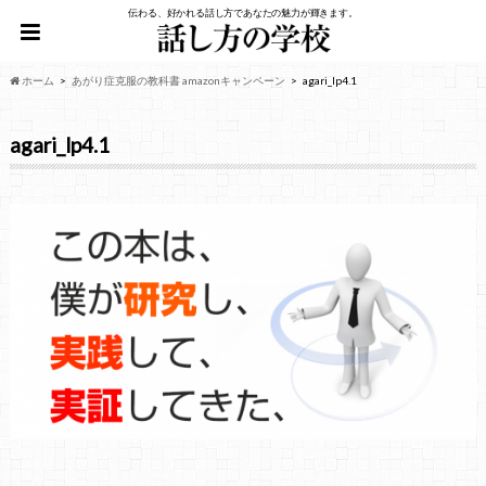
伝わる、好かれる話し方であなたの魅力が輝きます。
ホーム
あがり症克服の教科書 amazonキャンペーン
agari_lp4.1
agari_lp4.1