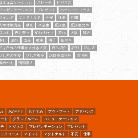
コミュニケーション
スピーチ
ビジネス
プレゼンテーション
プレゼント
ベーシックコース
マインド
マクドナルド
不安
仕事
仲間
入学体験講座
動画
卒業生
受講生
受講生の声
口コミ
吉井奈々
変わりたい
変化
大阪
師匠
幸せ
感想
成長
教室
明子
気付き
私は自分の仕事が大好き大賞
自己紹介
評判
話し方
話し方の学校
話し方教室
講師養成講座
講演家
鴨め〜る
鴨頭嘉人
be
あがり症
おすすめ
アウトプット
アドバンス
ケート
グランドルール
コミュニケーション
ーチ
ビジネス
プレゼンテーション
プレゼント
シックコース
マインド
マクドナルド
不安
仕事