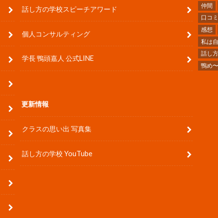
仲間
話し方の学校スピーチアワード
口コ
感想
個人コンサルティング
私は
話し
学長 鴨頭嘉人 公式LINE
鴨め
更新情報
クラスの思い出 写真集
話し方の学校 YouTube