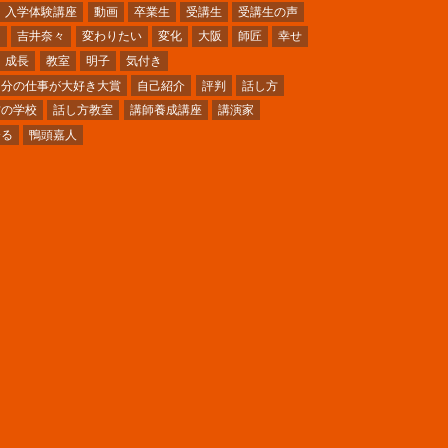
入学体験講座
動画
卒業生
受講生
受講生の声
ミ
吉井奈々
変わりたい
変化
大阪
師匠
幸せ
成長
教室
明子
気付き
自分の仕事が大好き大賞
自己紹介
評判
話し方
方の学校
話し方教室
講師養成講座
講演家
〜る
鴨頭嘉人