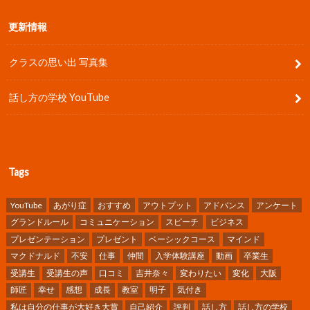
更新情報
クラスの思い出 写真集
話し方の学校 YouTube
Tags
YouTube
あがり症
おすすめ
アウトプット
アドバンス
アンケート
グランドルール
コミュニケーション
スピーチ
ビジネス
プレゼンテーション
プレゼント
ベーシックコース
マインド
マクドナルド
不安
仕事
仲間
入学体験講座
動画
卒業生
受講生
受講生の声
口コミ
吉井奈々
変わりたい
変化
大阪
師匠
幸せ
感想
成長
教室
明子
気付き
私は自分の仕事が大好き大賞
自己紹介
評判
話し方
話し方の学校