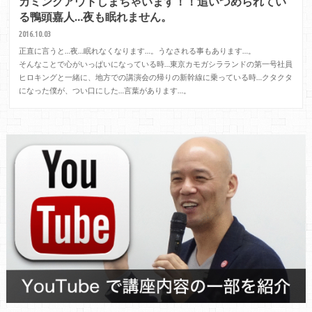
カミングアウトしまちゃいます！！追いつめられてい
る鴨頭嘉人…夜も眠れません。
2016.10.03
正直に言うと…夜…眠れなくなります…。うなされる事もあります…。
そんなことで心がいっぱいになっている時…東京カモガシラランドの第一号社員
ヒロキングと一緒に、地方での講演会の帰りの新幹線に乗っている時…クタクタ
になった僕が、つい口にした…言葉があります…。