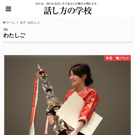
伝わる、好かれる話し方であなたの魅力が輝きます。
ホーム
タグ : わたしご
TAG
わたしご
学長 鴨ブログ