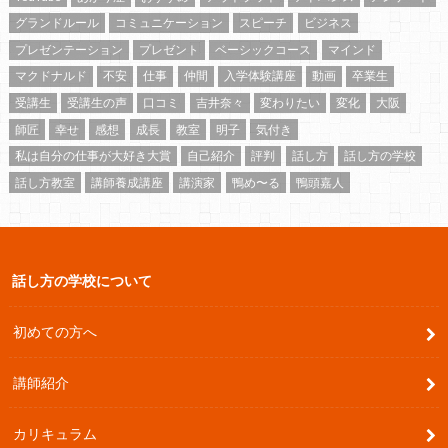
グランドルール
コミュニケーション
スピーチ
ビジネス
プレゼンテーション
プレゼント
ベーシックコース
マインド
マクドナルド
不安
仕事
仲間
入学体験講座
動画
卒業生
受講生
受講生の声
口コミ
吉井奈々
変わりたい
変化
大阪
師匠
幸せ
感想
成長
教室
明子
気付き
私は自分の仕事が大好き大賞
自己紹介
評判
話し方
話し方の学校
話し方教室
講師養成講座
講演家
鴨め〜る
鴨頭嘉人
話し方の学校について
初めての方へ
講師紹介
カリキュラム