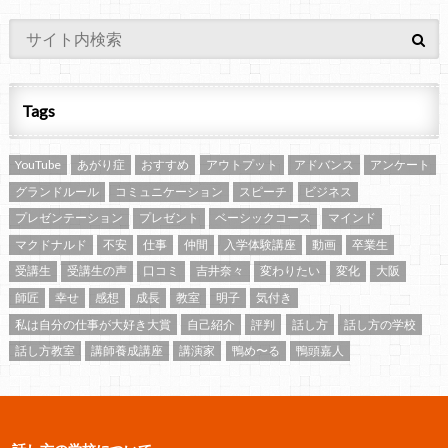
Tags
YouTube
あがり症
おすすめ
アウトプット
アドバンス
アンケート
グランドルール
コミュニケーション
スピーチ
ビジネス
プレゼンテーション
プレゼント
ベーシックコース
マインド
マクドナルド
不安
仕事
仲間
入学体験講座
動画
卒業生
受講生
受講生の声
口コミ
吉井奈々
変わりたい
変化
大阪
師匠
幸せ
感想
成長
教室
明子
気付き
私は自分の仕事が大好き大賞
自己紹介
評判
話し方
話し方の学校
話し方教室
講師養成講座
講演家
鴨め〜る
鴨頭嘉人