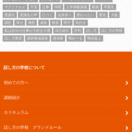
マクドナルド
不安
仕事
仲間
入学体験講座
動画
卒業生
受講生
受講生の声
口コミ
吉井奈々
変わりたい
変化
大阪
師匠
幸せ
感想
成長
教室
明子
気付き
私は自分の仕事が大好き大賞
自己紹介
評判
話し方
話し方の学校
話し方教室
講師養成講座
講演家
鴨め〜る
鴨頭嘉人
話し方の学校について
初めての方へ
講師紹介
カリキュラム
話し方の学校 グランドルール