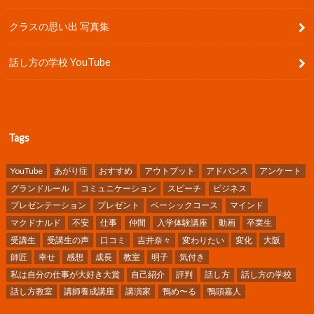
クラスの思い出 写真集
話し方の学校 YouTube
Tags
YouTube
あがり症
おすすめ
アウトプット
アドバンス
アンケート
グランドルール
コミュニケーション
スピーチ
ビジネス
プレゼンテーション
プレゼント
ベーシックコース
マインド
マクドナルド
不安
仕事
仲間
入学体験講座
動画
卒業生
受講生
受講生の声
口コミ
吉井奈々
変わりたい
変化
大阪
師匠
幸せ
感想
成長
教室
明子
気付き
私は自分の仕事が大好き大賞
自己紹介
評判
話し方
話し方の学校
話し方教室
講師養成講座
講演家
鴨め〜る
鴨頭嘉人