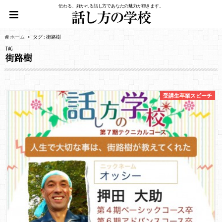
伝わる、好かれる話し方であなたの魅力が輝きます。
ホーム
タグ : 街路樹
TAG
街路樹
受講生卒業スピーチ