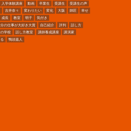
入学体験講座
動画
卒業生
受講生
受講生の声
ミ
吉井奈々
変わりたい
変化
大阪
師匠
幸せ
成長
教室
明子
気付き
自分の仕事が大好き大賞
自己紹介
評判
話し方
方の学校
話し方教室
講師養成講座
講演家
〜る
鴨頭嘉人