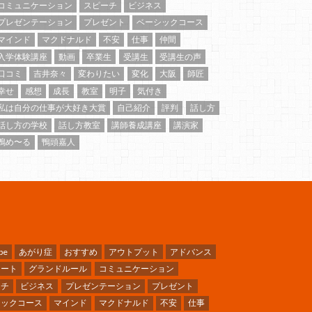
コミュニケーション
スピーチ
ビジネス
プレゼンテーション
プレゼント
ベーシックコース
マインド
マクドナルド
不安
仕事
仲間
入学体験講座
動画
卒業生
受講生
受講生の声
口コミ
吉井奈々
変わりたい
変化
大阪
師匠
幸せ
感想
成長
教室
明子
気付き
私は自分の仕事が大好き大賞
自己紹介
評判
話し方
話し方の学校
話し方教室
講師養成講座
講演家
鴨め〜る
鴨頭嘉人
be
あがり症
おすすめ
アウトプット
アドバンス
ケート
グランドルール
コミュニケーション
ーチ
ビジネス
プレゼンテーション
プレゼント
シックコース
マインド
マクドナルド
不安
仕事