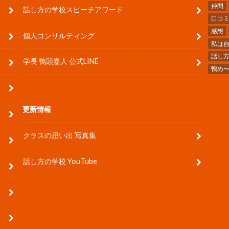
仲間
話し方の学校スピーチアワード
口コ
感想
個人コンサルティング
私は
話し
学長 鴨頭嘉人 公式LINE
鴨め
更新情報
クラスの思い出 写真集
話し方の学校 YouTube