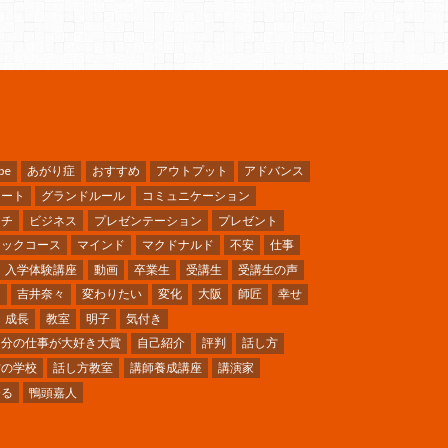
be
あがり症
おすすめ
アウトプット
アドバンス
ケート
グランドルール
コミュニケーション
ーチ
ビジネス
プレゼンテーション
プレゼント
シックコース
マインド
マクドナルド
不安
仕事
入学体験講座
動画
卒業生
受講生
受講生の声
ミ
吉井奈々
変わりたい
変化
大阪
師匠
幸せ
成長
教室
明子
気付き
自分の仕事が大好き大賞
自己紹介
評判
話し方
方の学校
話し方教室
講師養成講座
講演家
〜る
鴨頭嘉人