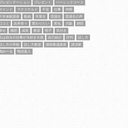
プレゼンテーション
プレゼント
ベーシックコース
マインド
マクドナルド
不安
仕事
仲間
入学体験講座
動画
卒業生
受講生
受講生の声
口コミ
吉井奈々
変わりたい
変化
大阪
師匠
幸せ
感想
成長
教室
明子
気付き
私は自分の仕事が大好き大賞
自己紹介
評判
話し方
話し方の学校
話し方教室
講師養成講座
講演家
鴨め〜る
鴨頭嘉人