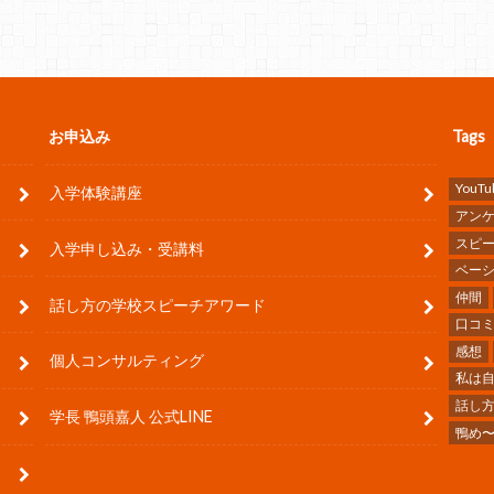
お申込み
Tags
YouTu
入学体験講座
アン
スピ
入学申し込み・受講料
ベー
仲間
話し方の学校スピーチアワード
口コ
感想
個人コンサルティング
私は
話し
学長 鴨頭嘉人 公式LINE
鴨め