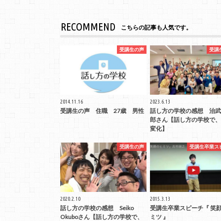
RECOMMEND
こちらの記事も人気です。
受講生の声
受講
2014.11.16
2023.6.13
受講生の声 住職 27歳 男性
話し方の学校の感想 治武
郎さん【話し方の学校で、
変化】
受講生の声
受講生卒業ス
2020.2.10
2015.3.13
話し方の学校の感想 Seiko
受講生卒業スピーチ『 笑
Okuboさん【話し方の学校で、
ミツ 』