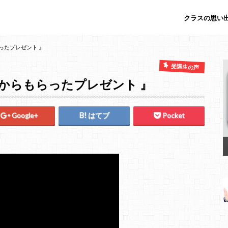
クラスの思い出
たプレゼント 』
受講生の声
らもらったプレゼント 』
Google+
はてブ
Pocket