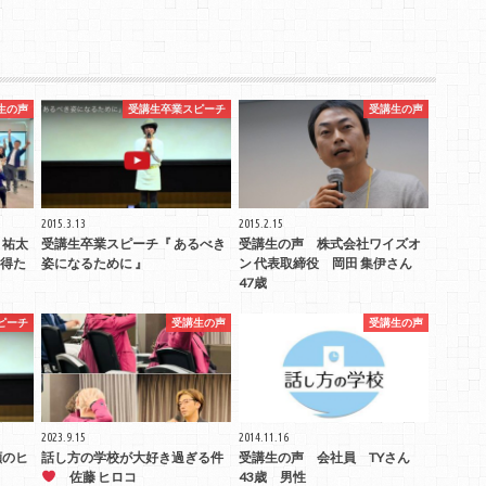
生の声
受講生卒業スピーチ
受講生の声
2015.3.13
2015.2.15
 祐太
受講生卒業スピーチ『 あるべき
受講生の声 株式会社ワイズオ
得た
姿になるために 』
ン 代表取締役 岡田 集伊さん
47歳
ピーチ
受講生の声
受講生の声
2023.9.15
2014.11.16
顔のヒ
話し方の学校が大好き過ぎる件
受講生の声 会社員 TYさん
佐藤 ヒロコ
43歳 男性