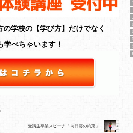
方の学校の【学び方】だけでなく
も学べちゃいます！
』
受講生卒業スピーチ『 向日葵の約束 』