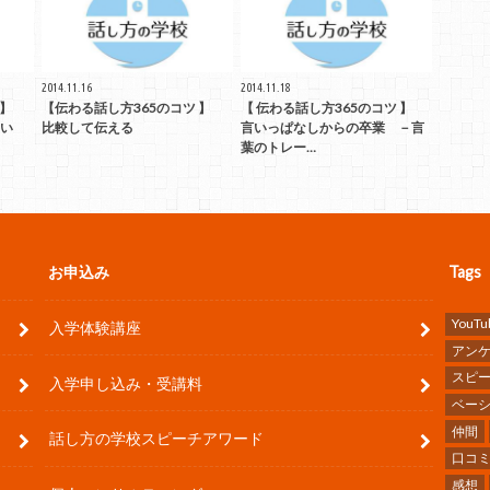
2014.11.16
2014.11.18
ツ 】
【伝わる話し方365のコツ 】
【 伝わる話し方365のコツ 】
い
比較して伝える
言いっぱなしからの卒業 －言
葉のトレー…
お申込み
Tags
YouTu
入学体験講座
アン
スピ
入学申し込み・受講料
ベー
仲間
話し方の学校スピーチアワード
口コ
感想