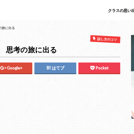
クラスの思い出
の旅に出る
話し方のコツ
】 思考の旅に出る
Google+
はてブ
Pocket