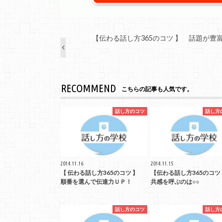
【伝わる話し方365のコツ 】 話題が豊
RECOMMEND
こちらの記事も人気です。
話し方のコツ
話し方
2014.11.16
2014.11.15
【 伝わる話し方365のコツ 】
【伝わる話し方365のコ
順番を選んで伝達力ＵＰ！
共感を呼ぶのは○○
話し方のコツ
話し方