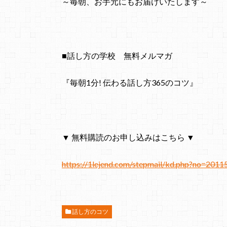
～毎朝、お手元にもお届けいたします～
■話し方の学校 無料メルマガ
『毎朝1分! 伝わる話し方365のコツ』
▼ 無料購読のお申し込みはこちら ▼
https://1lejend.com/stepmail/kd.php?no=2011
話し方のコツ