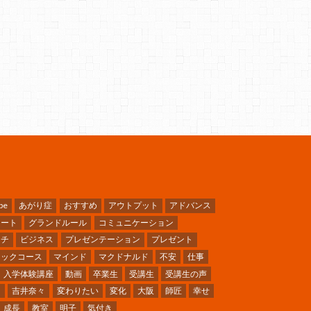
be
あがり症
おすすめ
アウトプット
アドバンス
ケート
グランドルール
コミュニケーション
ーチ
ビジネス
プレゼンテーション
プレゼント
シックコース
マインド
マクドナルド
不安
仕事
入学体験講座
動画
卒業生
受講生
受講生の声
ミ
吉井奈々
変わりたい
変化
大阪
師匠
幸せ
成長
教室
明子
気付き