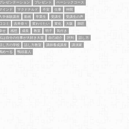
プレゼンテーション
プレゼント
ベーシックコース
マインド
マクドナルド
不安
仕事
仲間
入学体験講座
動画
卒業生
受講生
受講生の声
口コミ
吉井奈々
変わりたい
変化
大阪
師匠
幸せ
感想
成長
教室
明子
気付き
私は自分の仕事が大好き大賞
自己紹介
評判
話し方
話し方の学校
話し方教室
講師養成講座
講演家
鴨め〜る
鴨頭嘉人