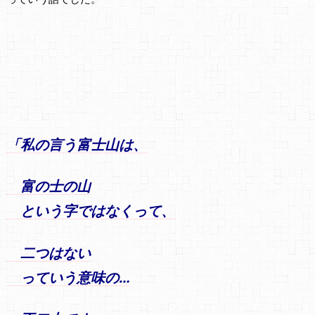
「私の言う富士山は、
富の士の山
という字ではなくって、
二つはない
っていう意味の…