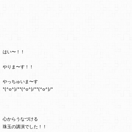
はい〜！！
やりま〜す！！
やっちゅいま〜す
*(^o^)/**(^o^)/**(^o^)/*
心からうなづける
珠玉の講演でした！！