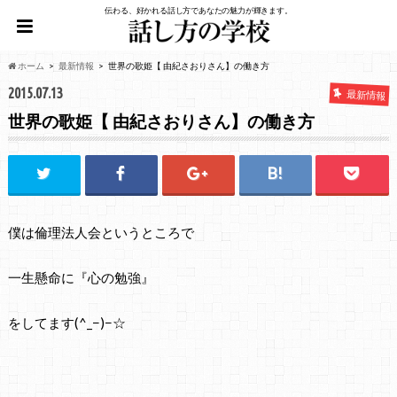
伝わる、好かれる話し方であなたの魅力が輝きます。
ホーム
最新情報
世界の歌姫【 由紀さおりさん】の働き方
2015.07.13
最新情報
世界の歌姫【 由紀さおりさん】の働き方
僕は倫理法人会というところで
一生懸命に『心の勉強』
をしてます(^_−)−☆