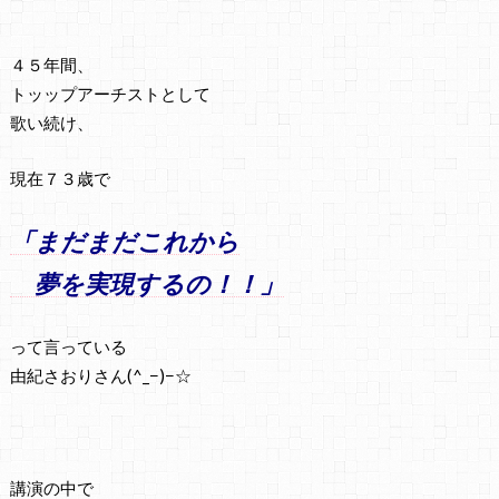
４５年間、
トッップアーチストとして
歌い続け、
現在７３歳で
「まだまだこれから
夢を実現するの！！」
って言っている
由紀さおりさん(^_−)−☆
講演の中で