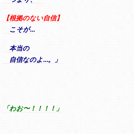
【根拠のない自信】
こそが…
本当の
自信なのよ…。」
「わお〜！！！！」