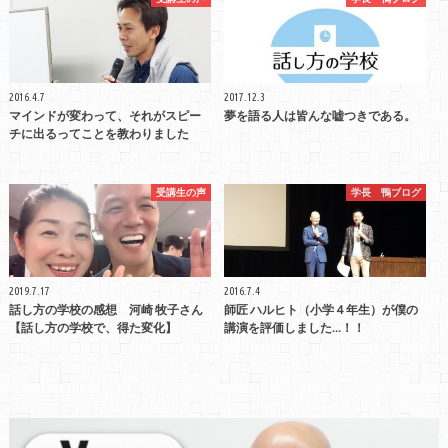
2016.4.7
2017.12.3
マインドが変わって、それがスピー
夢を語る人は皆んな嘘つきである。
チに出るってことを教わりました
受講生の声
学長 鴨ブログ
2019.7.17
2016.7.4
話し方の学校の感想 河崎 牧子さん
師匠 ハルヒト（小学４年生）が僕の
【話し方の学校で、得た変化】
講演を評価しました…！！