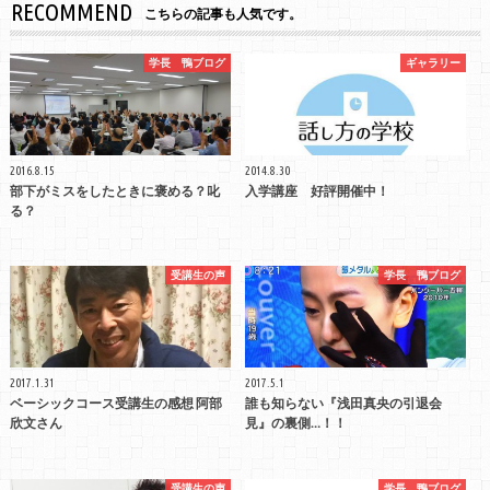
RECOMMEND
こちらの記事も人気です。
学長 鴨ブログ
ギャラリー
2016.8.15
2014.8.30
部下がミスをしたときに褒める？叱
入学講座 好評開催中！
る？
受講生の声
学長 鴨ブログ
2017.1.31
2017.5.1
ベーシックコース受講生の感想 阿部
誰も知らない『浅田真央の引退会
欣文さん
見』の裏側…！！
受講生の声
学長 鴨ブログ