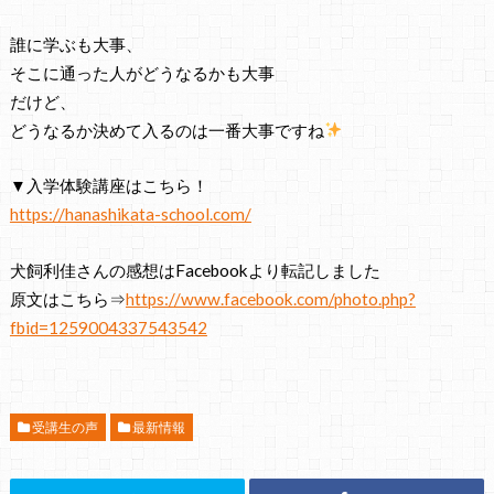
誰に学ぶも大事、
そこに通った人がどうなるかも大事
だけど、
どうなるか決めて入るのは一番大事ですね
▼入学体験講座はこちら！
https://hanashikata-school.com/
犬飼利佳さんの感想はFacebookより転記しました
原文はこちら⇒
https://www.facebook.com/photo.php?
fbid=1259004337543542
受講生の声
最新情報