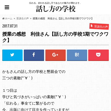
伝わる、好かれる話し方であなたの魅力が輝きます。
ホーム
受講生の声
授業の感想 利佳さん【話し方の学校1期でワクワク】
2017.07.31
受講生の声
授業の感想 利佳さん【話し方の学校1期でワクワ
ク】
かもさんの話し方の学校と懇親会での
三つの素敵(*´∀｀)
１つ目は
学びと気づきがいっぱいの素敵(*´∀｀)
「伝わる」事全てに繋がるので
今、出版に向けて目次を作っていますが