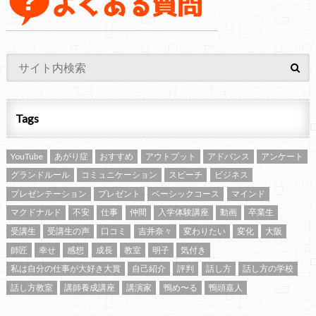
Tags
YouTube
あがり症
おすすめ
アウトプット
アドバンス
アンケート
グランドルール
コミュニケーション
スピーチ
ビジネス
プレゼンテーション
プレゼント
ベーシックコース
マインド
マクドナルド
不安
仕事
仲間
入学体験講座
動画
卒業生
受講生
受講生の声
口コミ
吉井奈々
変わりたい
変化
大阪
師匠
幸せ
感想
成長
教室
明子
気付き
私は自分の仕事が大好き大賞
自己紹介
評判
話し方
話し方の学校
話し方教室
講師養成講座
講演家
鴨め〜る
鴨頭嘉人