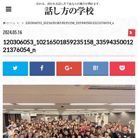
伝わる、好かれる話し方であなたの魅力が輝きます。
ホーム
120306053_10216501859235158_3359435001221376054_n
2024.05.16
120306053_10216501859235158_33594350012
21376054_n