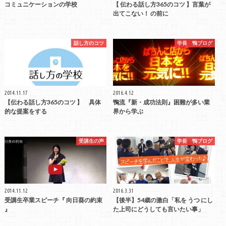
コミュニケーションの学校
【 伝わる話し方365のコツ 】言葉が
出てこない！ の前に
話し方のコツ
学長 鴨ブログ
2014.11.17
2016.4.12
【伝わる話し方365のコツ 】 具体
鴨流『新・成功法則』困難が多い業
的な提案をする
界から学ぶ
受講生の声
学長 鴨ブログ
2014.11.12
2016.3.31
受講生卒業スピーチ『 向日葵の約束
【後半】54歳の激白「私を うつ にし
』
た上司にどうしても言いたい事」