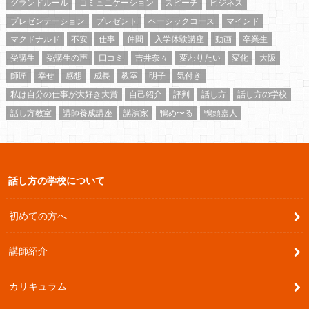
グランドルール
コミュニケーション
スピーチ
ビジネス
プレゼンテーション
プレゼント
ベーシックコース
マインド
マクドナルド
不安
仕事
仲間
入学体験講座
動画
卒業生
受講生
受講生の声
口コミ
吉井奈々
変わりたい
変化
大阪
師匠
幸せ
感想
成長
教室
明子
気付き
私は自分の仕事が大好き大賞
自己紹介
評判
話し方
話し方の学校
話し方教室
講師養成講座
講演家
鴨め〜る
鴨頭嘉人
話し方の学校について
初めての方へ
講師紹介
カリキュラム