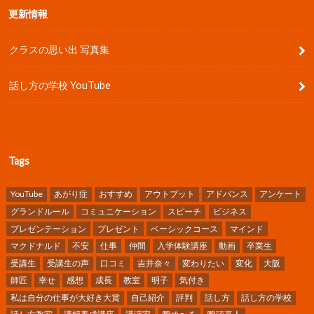
更新情報
クラスの思い出 写真集
話し方の学校 YouTube
Tags
YouTube
あがり症
おすすめ
アウトプット
アドバンス
アンケート
グランドルール
コミュニケーション
スピーチ
ビジネス
プレゼンテーション
プレゼント
ベーシックコース
マインド
マクドナルド
不安
仕事
仲間
入学体験講座
動画
卒業生
受講生
受講生の声
口コミ
吉井奈々
変わりたい
変化
大阪
師匠
幸せ
感想
成長
教室
明子
気付き
私は自分の仕事が大好き大賞
自己紹介
評判
話し方
話し方の学校