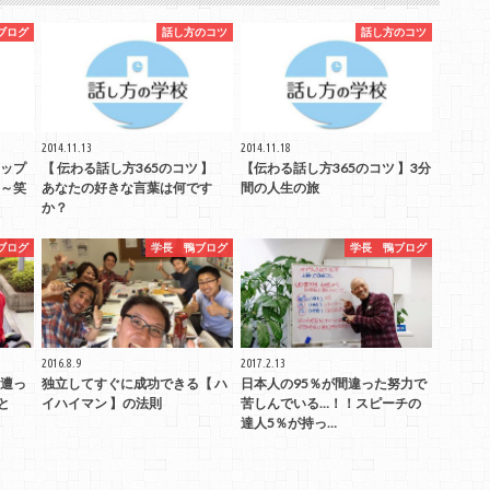
ブログ
話し方のコツ
話し方のコツ
2014.11.13
2014.11.18
ップ
【 伝わる話し方365のコツ 】
【伝わる話し方365のコツ 】3分
～笑
あなたの好きな言葉は何です
間の人生の旅
か？
ブログ
学長 鴨ブログ
学長 鴨ブログ
2016.8.9
2017.2.13
遭っ
独立してすぐに成功できる【 ハ
日本人の95％が間違った努力で
と
イハイマン 】の法則
苦しんでいる…！！スピーチの
達人5％が持っ…