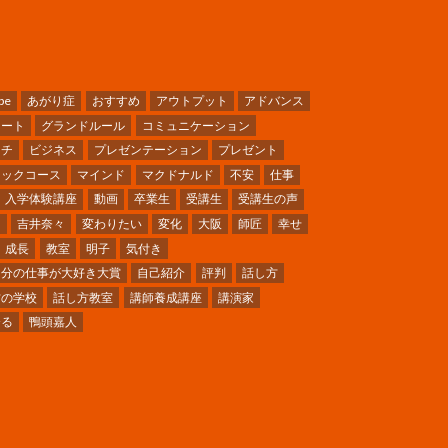
be
あがり症
おすすめ
アウトプット
アドバンス
ケート
グランドルール
コミュニケーション
ーチ
ビジネス
プレゼンテーション
プレゼント
シックコース
マインド
マクドナルド
不安
仕事
入学体験講座
動画
卒業生
受講生
受講生の声
ミ
吉井奈々
変わりたい
変化
大阪
師匠
幸せ
成長
教室
明子
気付き
自分の仕事が大好き大賞
自己紹介
評判
話し方
方の学校
話し方教室
講師養成講座
講演家
〜る
鴨頭嘉人