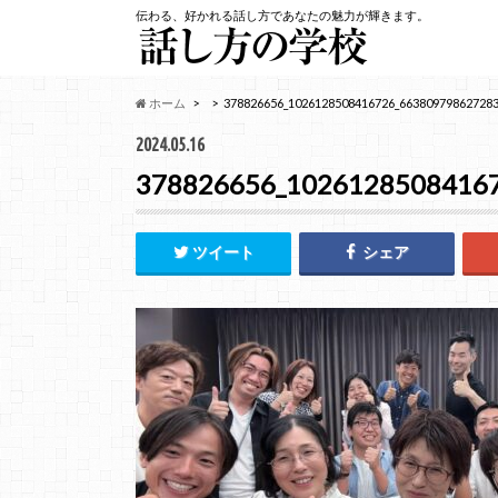
伝わる、好かれる話し方であなたの魅力が輝きます。
ホーム
378826656_1026128508416726_66380979862728
2024.05.16
378826656_1026128508416
ツイート
シェア