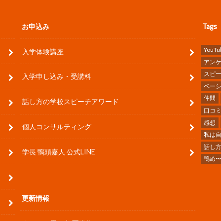
お申込み
Tags
YouTu
入学体験講座
アン
スピ
入学申し込み・受講料
ベー
仲間
話し方の学校スピーチアワード
口コ
感想
個人コンサルティング
私は
話し
学長 鴨頭嘉人 公式LINE
鴨め
更新情報