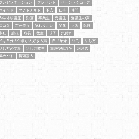
プレゼンテーション
プレゼント
ベーシックコース
マインド
マクドナルド
不安
仕事
仲間
入学体験講座
動画
卒業生
受講生
受講生の声
口コミ
吉井奈々
変わりたい
変化
大阪
師匠
幸せ
感想
成長
教室
明子
気付き
私は自分の仕事が大好き大賞
自己紹介
評判
話し方
話し方の学校
話し方教室
講師養成講座
講演家
鴨め〜る
鴨頭嘉人