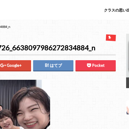
クラスの思い出
34884_n
726_6638097986272834884_n
Google+
はてブ
Pocket