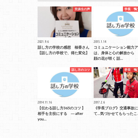
受講生の声
学長 鴨
2021.9.6
2015.1.14
話し方の学校の感想 柚香さん
コミュニケーション能力ア
【話し方の学校で、得た変化】
は、身体と心の解放から 
顔の花が咲く 話…
話し方のコツ
学長 鴨
2014.11.16
2017.2.6
【伝わる話し方365のコツ 】
《学長ブログ》交通事故に
相手を主役にする ― after
て…気づかせてもらったこ
you…