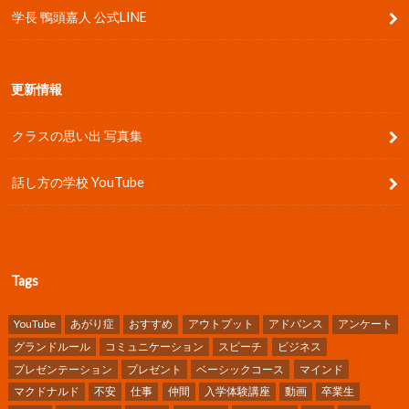
学長 鴨頭嘉人 公式LINE
更新情報
クラスの思い出 写真集
話し方の学校 YouTube
Tags
YouTube
あがり症
おすすめ
アウトプット
アドバンス
アンケート
グランドルール
コミュニケーション
スピーチ
ビジネス
プレゼンテーション
プレゼント
ベーシックコース
マインド
マクドナルド
不安
仕事
仲間
入学体験講座
動画
卒業生