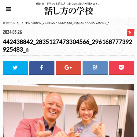
伝わる、好かれる話し方であなたの魅力が輝きます。
ホーム
442438842_2835127473304566_296168777392925483_n
2024.05.26
442438842_2835127473304566_296168777392
925483_n