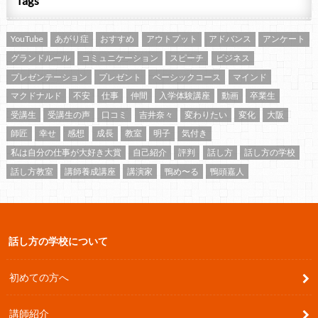
Tags
YouTube
あがり症
おすすめ
アウトプット
アドバンス
アンケート
グランドルール
コミュニケーション
スピーチ
ビジネス
プレゼンテーション
プレゼント
ベーシックコース
マインド
マクドナルド
不安
仕事
仲間
入学体験講座
動画
卒業生
受講生
受講生の声
口コミ
吉井奈々
変わりたい
変化
大阪
師匠
幸せ
感想
成長
教室
明子
気付き
私は自分の仕事が大好き大賞
自己紹介
評判
話し方
話し方の学校
話し方教室
講師養成講座
講演家
鴨め〜る
鴨頭嘉人
話し方の学校について
初めての方へ
講師紹介