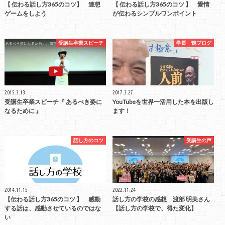
【 伝わる話し方365のコツ】 連想
【 伝わる話し方365のコツ 】 愛情
ゲームをしよう
が伝わるシンプルワンポイント
受講生卒業スピーチ
学長 鴨ブログ
2015.3.13
2017.3.27
受講生卒業スピーチ『 あるべき姿に
YouTubeを世界一活用した本を出版し
なるために 』
ます！
話し方のコツ
受講生の声
2014.11.15
2022.11.24
【伝わる話し方365のコツ 】 感動
話し方の学校の感想 渡部 明美さん
する話は、感動させているのではな
【話し方の学校で、得た変化】
い