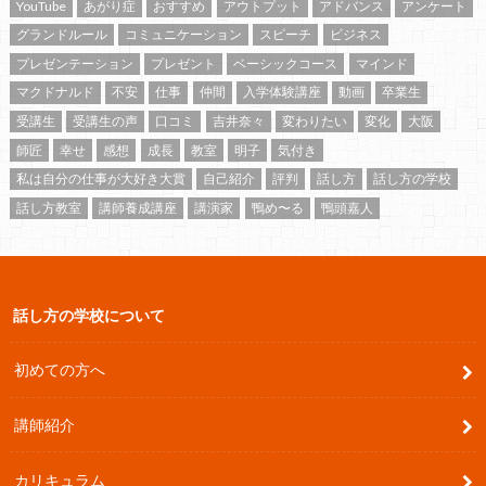
YouTube
あがり症
おすすめ
アウトプット
アドバンス
アンケート
グランドルール
コミュニケーション
スピーチ
ビジネス
プレゼンテーション
プレゼント
ベーシックコース
マインド
マクドナルド
不安
仕事
仲間
入学体験講座
動画
卒業生
受講生
受講生の声
口コミ
吉井奈々
変わりたい
変化
大阪
師匠
幸せ
感想
成長
教室
明子
気付き
私は自分の仕事が大好き大賞
自己紹介
評判
話し方
話し方の学校
話し方教室
講師養成講座
講演家
鴨め〜る
鴨頭嘉人
話し方の学校について
初めての方へ
講師紹介
カリキュラム