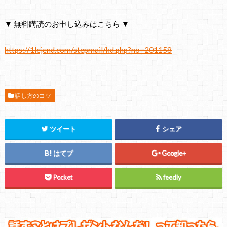
▼ 無料購読のお申し込みはこちら ▼
https://1lejend.com/stepmail/kd.php?no=201158
話し方のコツ
ツイート
シェア
はてブ
Google+
Pocket
feedly