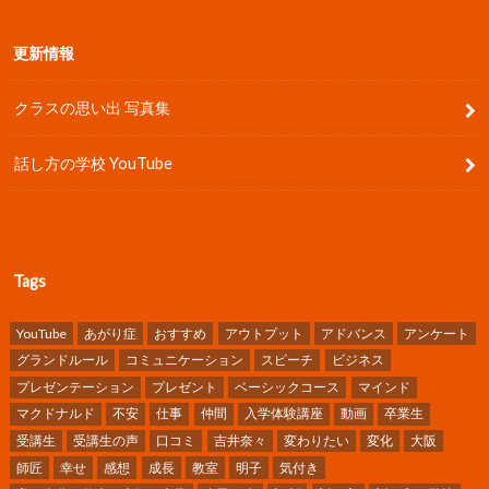
更新情報
クラスの思い出 写真集
話し方の学校 YouTube
Tags
YouTube
あがり症
おすすめ
アウトプット
アドバンス
アンケート
グランドルール
コミュニケーション
スピーチ
ビジネス
プレゼンテーション
プレゼント
ベーシックコース
マインド
マクドナルド
不安
仕事
仲間
入学体験講座
動画
卒業生
受講生
受講生の声
口コミ
吉井奈々
変わりたい
変化
大阪
師匠
幸せ
感想
成長
教室
明子
気付き