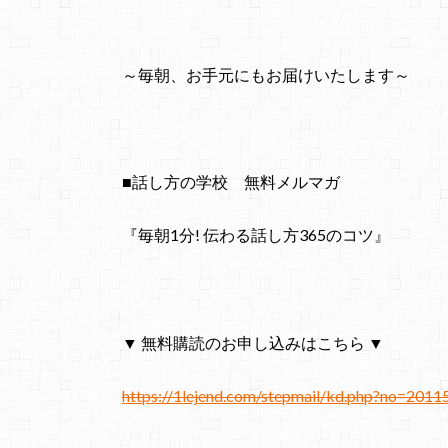
～毎朝、お手元にもお届けいたします～
■話し方の学校 無料メルマガ
『毎朝1分! 伝わる話し方365のコツ』
▼ 無料購読のお申し込みはこちら ▼
https://1lejend.com/stepmail/kd.php?no=2011