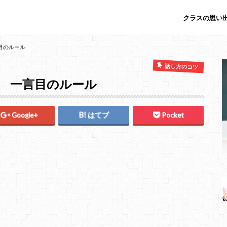
クラスの思い出
言目のルール
話し方のコツ
】 一言目のルール
Google+
はてブ
Pocket