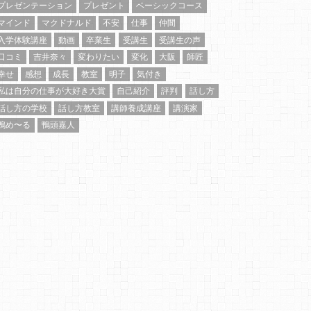
プレゼンテーション
プレゼント
ベーシックコース
マインド
マクドナルド
不安
仕事
仲間
入学体験講座
動画
卒業生
受講生
受講生の声
口コミ
吉井奈々
変わりたい
変化
大阪
師匠
幸せ
感想
成長
教室
明子
気付き
私は自分の仕事が大好き大賞
自己紹介
評判
話し方
話し方の学校
話し方教室
講師養成講座
講演家
鴨め〜る
鴨頭嘉人