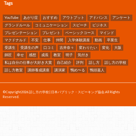
Tags
YouTube
あがり症
おすすめ
アウトプット
アドバンス
アンケート
グランドルール
コミュニケーション
スピーチ
ビジネス
プレゼンテーション
プレゼント
ベーシックコース
マインド
マクドナルド
不安
仕事
仲間
入学体験講座
動画
卒業生
受講生
受講生の声
口コミ
吉井奈々
変わりたい
変化
大阪
師匠
幸せ
感想
成長
教室
明子
気付き
私は自分の仕事が大好き大賞
自己紹介
評判
話し方
話し方の学校
話し方教室
講師養成講座
講演家
鴨め〜る
鴨頭嘉人
©Copyright2026
話し方の学校 | 日本パブリック・スピーキング協会
.All Rights
Reserved.