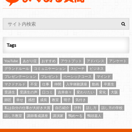
Tags
YouTube
あがり症
おすすめ
アウトプット
アドバンス
アンケート
グランドルール
コミュニケーション
スピーチ
ビジネス
プレゼンテーション
プレゼント
ベーシックコース
マインド
マクドナルド
不安
仕事
仲間
入学体験講座
動画
卒業生
受講生
受講生の声
口コミ
吉井奈々
変わりたい
変化
大阪
師匠
幸せ
感想
成長
教室
明子
気付き
私は自分の仕事が大好き大賞
自己紹介
評判
話し方
話し方の学校
話し方教室
講師養成講座
講演家
鴨め〜る
鴨頭嘉人