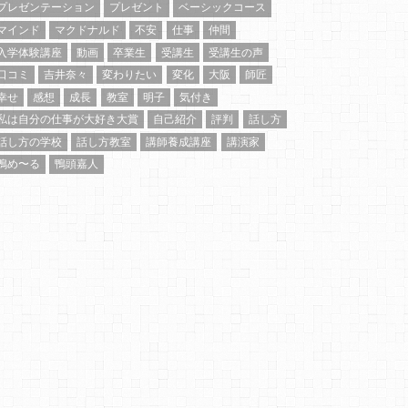
プレゼンテーション
プレゼント
ベーシックコース
マインド
マクドナルド
不安
仕事
仲間
入学体験講座
動画
卒業生
受講生
受講生の声
口コミ
吉井奈々
変わりたい
変化
大阪
師匠
幸せ
感想
成長
教室
明子
気付き
私は自分の仕事が大好き大賞
自己紹介
評判
話し方
話し方の学校
話し方教室
講師養成講座
講演家
鴨め〜る
鴨頭嘉人