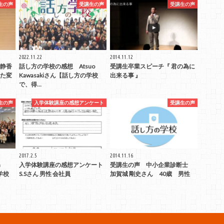
生の声
受講生の声
受講生の声
2022.11.22
2014.11.12
静香
話し方の学校の感想 Atsuo
受講生卒業スピーチ『 君の為に
た変
Kawasakiさん【話し方の学校
出来る事 』
で、得…
生の声
入学体験講座の感想アンケート
受講生の声
2017.2.5
2014.11.16
a
入学体験講座の感想アンケート
受講生の声 中小企業診断士
学校
S.Sさん 男性 会社員
加賀城 剛史さん 40歳 男性