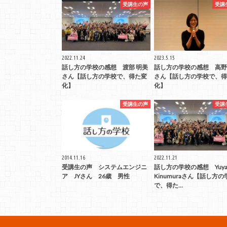
受講生の声
受講
2022.11.24
2023.5.15
話し方の学校の感想 渡部 明美
話し方の学校の感想 高野
さん【話し方の学校で、得た変
さん【話し方の学校で、得
化】
化】
受講生の声
受講
2014.11.16
2022.11.21
受講生の声 システムエンジニ
話し方の学校の感想 Yuy
ア JYさん 26歳 男性
Kinumuraさん【話し方の
で、得た…