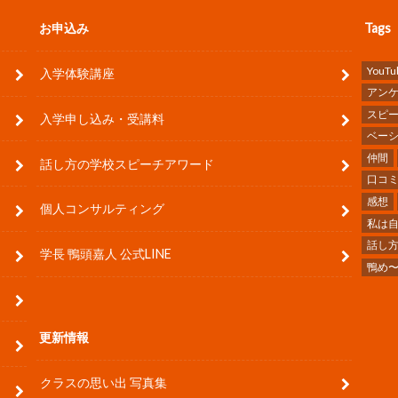
お申込み
Tags
YouTu
入学体験講座
アン
スピ
入学申し込み・受講料
ベー
仲間
話し方の学校スピーチアワード
口コ
感想
個人コンサルティング
私は
話し
学長 鴨頭嘉人 公式LINE
鴨め
更新情報
クラスの思い出 写真集