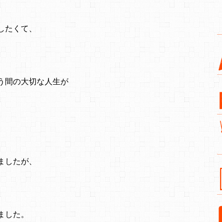
したくて、
う間の大切な人生が
ましたが、
、
ました。