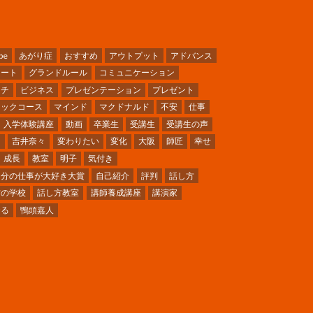
be
あがり症
おすすめ
アウトプット
アドバンス
ケート
グランドルール
コミュニケーション
ーチ
ビジネス
プレゼンテーション
プレゼント
シックコース
マインド
マクドナルド
不安
仕事
入学体験講座
動画
卒業生
受講生
受講生の声
ミ
吉井奈々
変わりたい
変化
大阪
師匠
幸せ
成長
教室
明子
気付き
自分の仕事が大好き大賞
自己紹介
評判
話し方
方の学校
話し方教室
講師養成講座
講演家
〜る
鴨頭嘉人