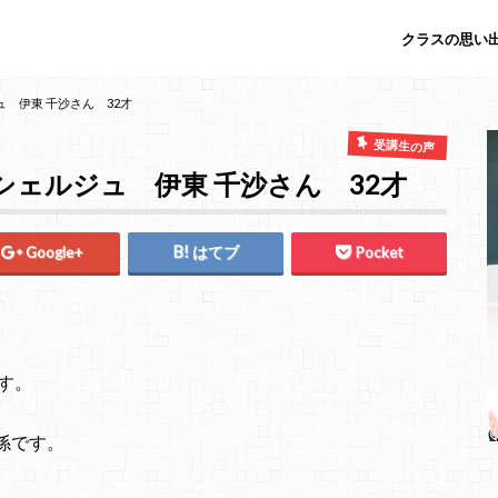
クラスの思い出
 伊東 千沙さん 32才
受講生の声
ェルジュ 伊東 千沙さん 32才
Google+
はてブ
Pocket
す。
係です。