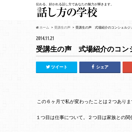
伝わる、好かれる話し方であなたの魅力が輝きます。
ホーム
受講生の声
受講生の声 式場紹介のコンシェルジュ
2014.11.21
受講生の声 式場紹介のコンシ
ツイート
シェア
この６ヶ月で私が変わったことは２つありま
１つ目は仕事について。２つ目は家族との関