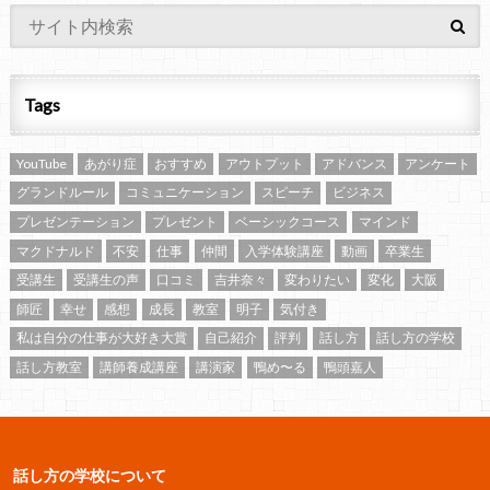
Tags
YouTube
あがり症
おすすめ
アウトプット
アドバンス
アンケート
グランドルール
コミュニケーション
スピーチ
ビジネス
プレゼンテーション
プレゼント
ベーシックコース
マインド
マクドナルド
不安
仕事
仲間
入学体験講座
動画
卒業生
受講生
受講生の声
口コミ
吉井奈々
変わりたい
変化
大阪
師匠
幸せ
感想
成長
教室
明子
気付き
私は自分の仕事が大好き大賞
自己紹介
評判
話し方
話し方の学校
話し方教室
講師養成講座
講演家
鴨め〜る
鴨頭嘉人
話し方の学校について