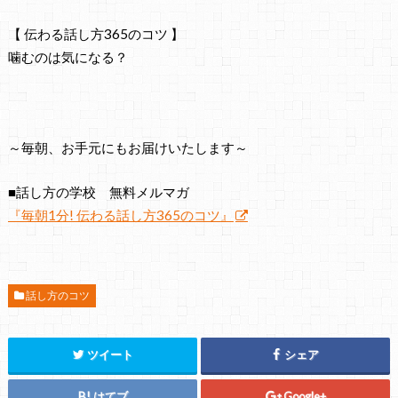
【 伝わる話し方365のコツ 】
噛むのは気になる？
～毎朝、お手元にもお届けいたします～
■話し方の学校 無料メルマガ
『毎朝1分! 伝わる話し方365のコツ』
話し方のコツ
ツイート
シェア
はてブ
Google+