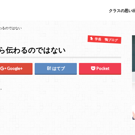
クラスの思い出
わるのではない
学長 鴨ブログ
ら伝わるのではない
Google+
はてブ
Pocket
…