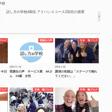
学校
話し方の学校6期生 アドバンスコース2回目の授業
ブログ
受講生の声
学長 鴨ブログ
2014.11.16
2016.5.30
 今日
受講生の声 サービス業 AKさ
講演の依頼は「ステージで倒れ
ん 34歳 女性
てください。」
ブログ
学長 鴨ブログ
学長 鴨ブログ