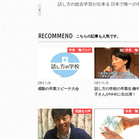
話し方の総合学習が出来る 日本で唯一の
RECOMMEND
こちらの記事も人気です。
学長 鴨ブログ
学長 鴨
2015.1.26
2015.11.25
感動の卒業スピーチ大会
話し方の学校の卒業生 橋中
子さんがNHKに生出演！
受講生の声
学長 鴨