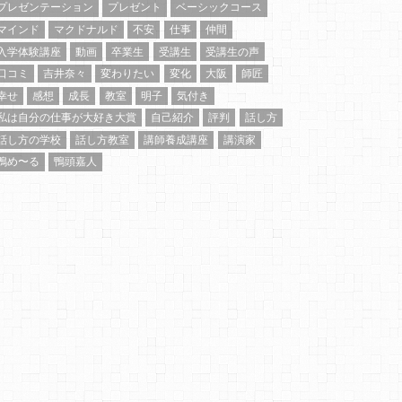
プレゼンテーション
プレゼント
ベーシックコース
マインド
マクドナルド
不安
仕事
仲間
入学体験講座
動画
卒業生
受講生
受講生の声
口コミ
吉井奈々
変わりたい
変化
大阪
師匠
幸せ
感想
成長
教室
明子
気付き
私は自分の仕事が大好き大賞
自己紹介
評判
話し方
話し方の学校
話し方教室
講師養成講座
講演家
鴨め〜る
鴨頭嘉人