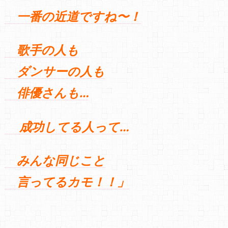
一番の近道ですね〜！
歌手の人も
ダンサーの人も
俳優さんも…
成功してる人って…
みんな同じこと
言ってるカモ！！」