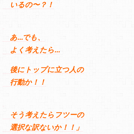
いるの〜？！
あ…でも、
よく考えたら…
後にトップに立つ人の
行動か！！
そう考えたらフツーの
選択な訳ないか！！」