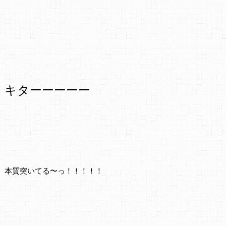
キターーーーー
本質突いてる〜っ！！！！！