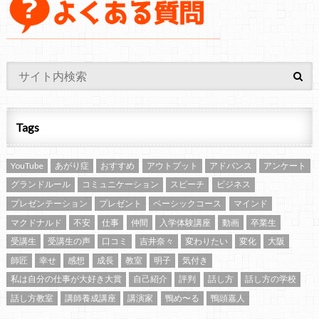
Tags
YouTube
あがり症
おすすめ
アウトプット
アドバンス
アンケート
グランドルール
コミュニケーション
スピーチ
ビジネス
プレゼンテーション
プレゼント
ベーシックコース
マインド
マクドナルド
不安
仕事
仲間
入学体験講座
動画
卒業生
受講生
受講生の声
口コミ
吉井奈々
変わりたい
変化
大阪
師匠
幸せ
感想
成長
教室
明子
気付き
私は自分の仕事が大好き大賞
自己紹介
評判
話し方
話し方の学校
話し方教室
講師養成講座
講演家
鴨め〜る
鴨頭嘉人