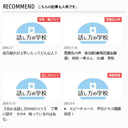
RECOMMEND
こちらの記事も人気です。
学長 鴨ブログ
受講生の声
2016.3.7
2014.11.16
自己紹介が上手い人ってどんな人？
受講生の声 政治家(練馬区議会議
員) 村松 一希さん 32歳 男性
話し方のコツ
最新情報
2014.11.11
2013.9.4
【 伝わる話し方365のコツ 】 丁寧
■ スピーチコース 平日クラス開講
に話す その4 知っているのはあ
決定！
な…