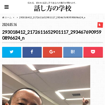
伝わる、好かれる話し方であなたの魅力が輝きます。
ホーム
293018412_2172611652901117_2934676909590896624_n
2024.05.16
293018412_2172611652901117_293467690959
0896624_n