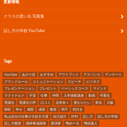
更新情報
クラスの思い出 写真集
話し方の学校 YouTube
Tags
YouTube
あがり症
おすすめ
アウトプット
アドバンス
アンケート
グランドルール
コミュニケーション
スピーチ
ビジネス
プレゼンテーション
プレゼント
ベーシックコース
マインド
マクドナルド
不安
仕事
仲間
入学体験講座
動画
卒業生
受講生
受講生の声
口コミ
吉井奈々
変わりたい
変化
大阪
師匠
幸せ
感想
成長
教室
明子
気付き
私は自分の仕事が大好き大賞
自己紹介
評判
話し方
話し方の学校
話し方教室
講師養成講座
講演家
鴨め〜る
鴨頭嘉人