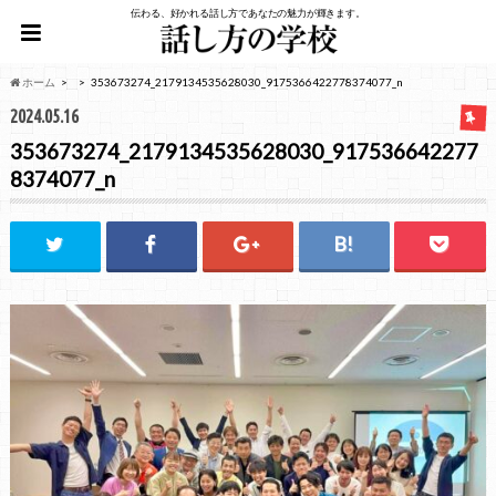
伝わる、好かれる話し方であなたの魅力が輝きます。
ホーム
353673274_2179134535628030_9175366422778374077_n
2024.05.16
353673274_2179134535628030_917536642277
8374077_n