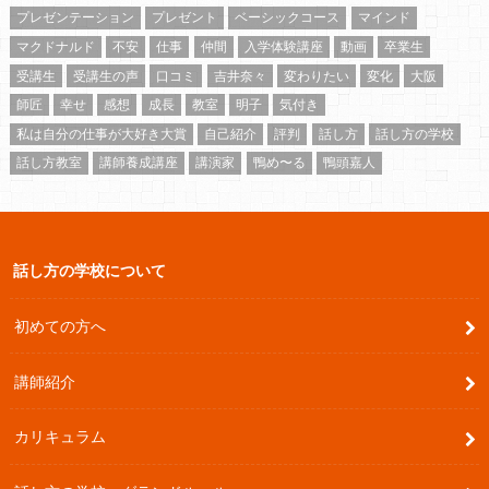
プレゼンテーション
プレゼント
ベーシックコース
マインド
マクドナルド
不安
仕事
仲間
入学体験講座
動画
卒業生
受講生
受講生の声
口コミ
吉井奈々
変わりたい
変化
大阪
師匠
幸せ
感想
成長
教室
明子
気付き
私は自分の仕事が大好き大賞
自己紹介
評判
話し方
話し方の学校
話し方教室
講師養成講座
講演家
鴨め〜る
鴨頭嘉人
話し方の学校について
初めての方へ
講師紹介
カリキュラム