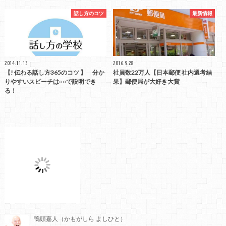
話し方のコツ
最新情報
2014.11.13
2016.9.28
【! 伝わる話し方365のコツ 】 分か
社員数22万人【日本郵便 社内選考結
りやすいスピーチは○○で説明でき
果】郵便局が大好き大賞
る！