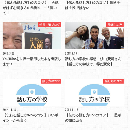
【 伝わる話し方365のコツ 】 会話
【伝わる話し方365のコツ 】聞き手
がはずむ聞き方の法則4 －「聞い
は主役ではない
て…
学長 鴨ブログ
受講生の声
2017.3.27
2018.9.19
YouTubeを世界一活用した本を出版し
話し方の学校の感想 杉山 賢司さん
ます！
【話し方の学校で、得た変化】
話し方のコツ
話し方のコツ
2014.11.18
2014.11.13
【伝わる話し方365のコツ 】いいポ
【伝わる話し方365のコツ 】 思考
イントから言う
の旅に出る