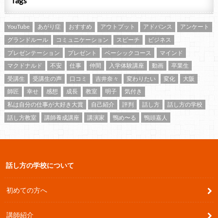
Tags
YouTube
あがり症
おすすめ
アウトプット
アドバンス
アンケート
グランドルール
コミュニケーション
スピーチ
ビジネス
プレゼンテーション
プレゼント
ベーシックコース
マインド
マクドナルド
不安
仕事
仲間
入学体験講座
動画
卒業生
受講生
受講生の声
口コミ
吉井奈々
変わりたい
変化
大阪
師匠
幸せ
感想
成長
教室
明子
気付き
私は自分の仕事が大好き大賞
自己紹介
評判
話し方
話し方の学校
話し方教室
講師養成講座
講演家
鴨め〜る
鴨頭嘉人
話し方の学校について
初めての方へ
講師紹介