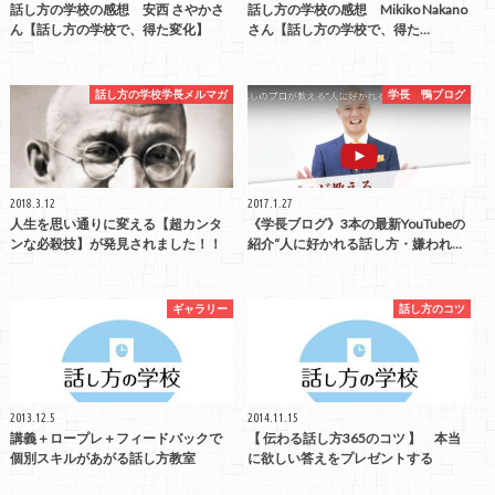
話し方の学校の感想 安西 さやかさ
話し方の学校の感想 Mikiko Nakano
ん【話し方の学校で、得た変化】
さん【話し方の学校で、得た…
話し方の学校学長メルマガ
学長 鴨ブログ
2018.3.12
2017.1.27
人生を思い通りに変える【超カンタ
《学長ブログ》3本の最新YouTubeの
ンな必殺技】が発見されました！！
紹介“人に好かれる話し方・嫌われ…
ギャラリー
話し方のコツ
2013.12.5
2014.11.15
講義＋ロープレ＋フィードバックで
【 伝わる話し方365のコツ 】 本当
個別スキルがあがる話し方教室
に欲しい答えをプレゼントする