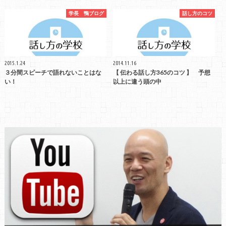
学長 鴨ブログ
話し方のコツ
2015.1.24
2014.11.16
３分間スピーチで語れないことはな
【 伝わる話し方365のコツ 】 予想
い！
以上に違う頭の中