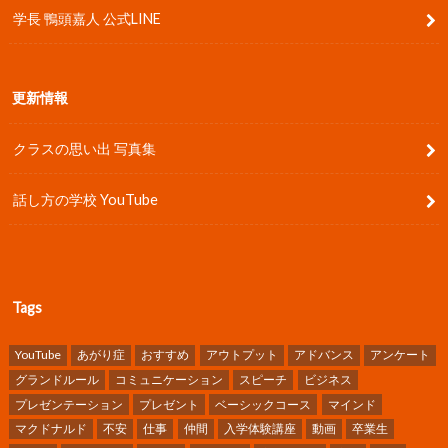
学長 鴨頭嘉人 公式LINE
更新情報
クラスの思い出 写真集
話し方の学校 YouTube
Tags
YouTube
あがり症
おすすめ
アウトプット
アドバンス
アンケート
グランドルール
コミュニケーション
スピーチ
ビジネス
プレゼンテーション
プレゼント
ベーシックコース
マインド
マクドナルド
不安
仕事
仲間
入学体験講座
動画
卒業生