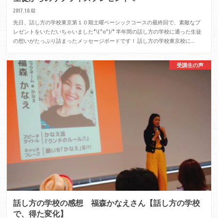
2017.10.02
先日、話し方の学校東京第１０期土曜ベーシックコースの最終回で、素敵なプ
レゼントをいただいちゃいました*\(^o^)/* 半年間の話し方の学校に通った生徒
の想いがたっぷり詰まったメッセージボードです！ 話し方の学校東京校に…
受講生の声
話し方の学校の感想 福森かなえさん【話し方の学校
で、得た変化】