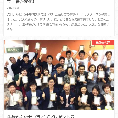
で、得た変化】
2017.10.03
先日、4月から半年間夫婦で通っていた話し方の学校ベーシッククラスを卒業し
ました。 だんなさんの「学びたい」に、どうせなら夫婦で共有したいと決めた
スタート。 違和感だらけの環境に戸惑いながら、課題だった、大嫌いな自撮り
を毎…
受講生の声
生徒からのサプライズプレゼント♡