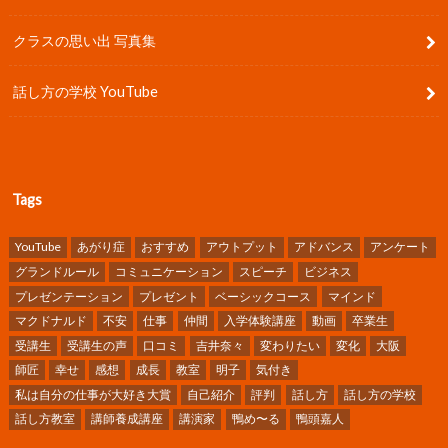
クラスの思い出 写真集
話し方の学校 YouTube
Tags
YouTube
あがり症
おすすめ
アウトプット
アドバンス
アンケート
グランドルール
コミュニケーション
スピーチ
ビジネス
プレゼンテーション
プレゼント
ベーシックコース
マインド
マクドナルド
不安
仕事
仲間
入学体験講座
動画
卒業生
受講生
受講生の声
口コミ
吉井奈々
変わりたい
変化
大阪
師匠
幸せ
感想
成長
教室
明子
気付き
私は自分の仕事が大好き大賞
自己紹介
評判
話し方
話し方の学校
話し方教室
講師養成講座
講演家
鴨め〜る
鴨頭嘉人