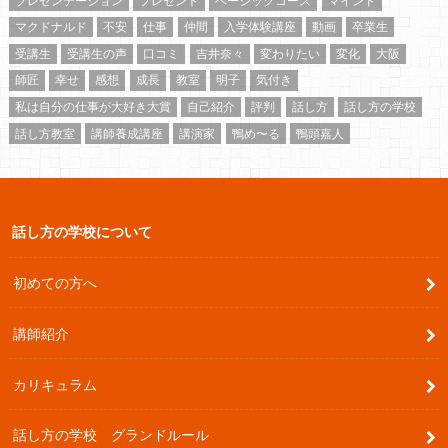
プレゼンテーション
プレゼント
ベーシックコース
マインド
マクドナルド
不安
仕事
仲間
入学体験講座
動画
卒業生
受講生
受講生の声
口コミ
吉井奈々
変わりたい
変化
大阪
師匠
幸せ
感想
成長
教室
明子
気付き
私は自分の仕事が大好き大賞
自己紹介
評判
話し方
話し方の学校
話し方教室
講師養成講座
講演家
鴨め〜る
鴨頭嘉人
話し方の学校について
初めての方へ
講師紹介
カリキュラム
話し方の学校 グランドルール