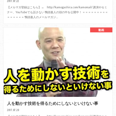
2017.07.22
【メルマガ登録はこちら】→ http://kamogashira.com/kamomail/ 講演やセミ
ナー、YouTubeでも話さない 鴨頭嘉人の頭の中を公開中！ ＝＝＝＝＝＝＝＝＝
＝＝＝＝＝＝ 鴨頭嘉人のメールマガジ…
動画
人を動かす技術を得るためにしないといけない事
2017.07.20