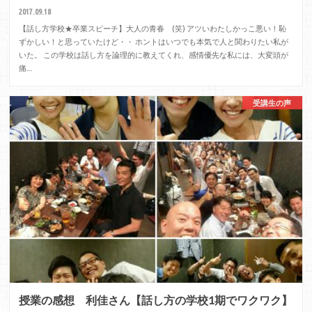
2017.09.18
【話し方学校★卒業スピーチ】大人の青春 (笑) アツいわたしかっこ悪い！恥
ずかしい！と思っていたけど・・ ホントはいつでも本気で人と関わりたい私が
いた。 この学校は話し方を論理的に教えてくれ、感情優先な私には、大変頭が
痛…
受講生の声
授業の感想 利佳さん【話し方の学校1期でワクワク】