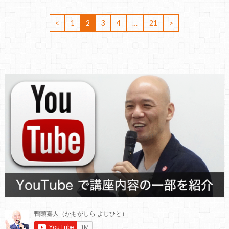
<
1
2
3
4
…
21
>