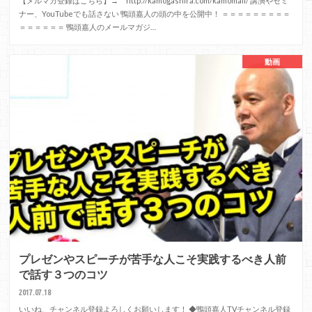
【メルマガ登録はこちら】→ http://kamogashira.com/kamomail/ 講演やセミ
ナー、YouTubeでも話さない 鴨頭嘉人の頭の中を公開中！ ＝＝＝＝＝＝＝＝＝
＝＝＝＝＝＝ 鴨頭嘉人のメールマガジ…
動画
プレゼンやスピーチが苦手な人こそ実践するべき人前
で話す３つのコツ
2017.07.18
いいね、チャンネル登録よろしくお願いします！ ◆鴨頭嘉人TVチャンネル登録