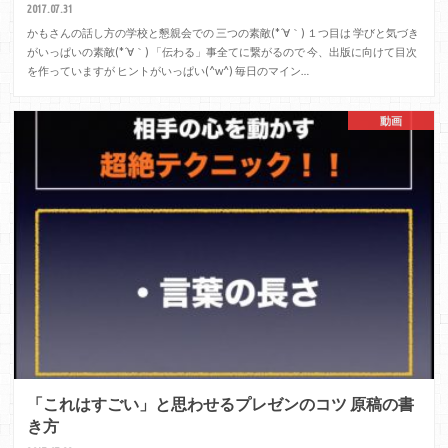
2017.07.31
かもさんの話し方の学校と懇親会での 三つの素敵(*´∀｀) １つ目は 学びと気づき
がいっぱいの素敵(*´∀｀) 「伝わる」事全てに繋がるので 今、出版に向けて目次
を作っていますが ヒントがいっぱい(^w^) 毎日のマイン…
動画
「これはすごい」と思わせるプレゼンのコツ 原稿の書
き方