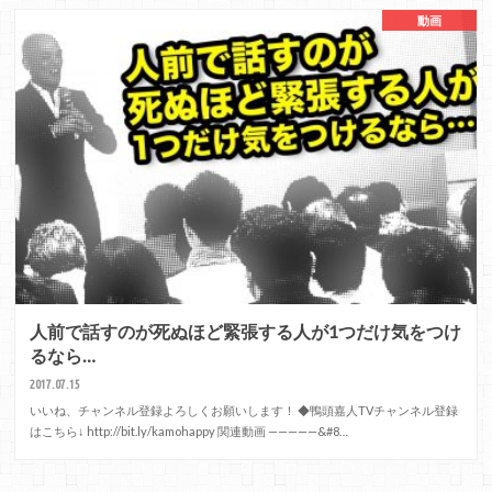
動画
人前で話すのが死ぬほど緊張する人が1つだけ気をつけ
るなら…
2017.07.15
いいね、チャンネル登録よろしくお願いします！ ◆鴨頭嘉人TVチャンネル登録
はこちら↓ http://bit.ly/kamohappy 関連動画 —————&#8…