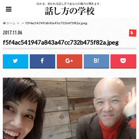
伝わる、好かれる話し方であなたの魅力が輝きます。
ホーム
f5f4ac541947a843a47cc732b475f82a.jpeg
2017.11.06
f5f4ac541947a843a47cc732b475f82a.jpeg