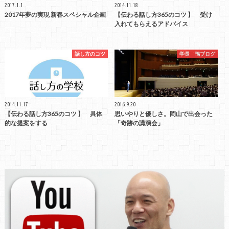
2017.1.1
2014.11.18
2017年夢の実現 新春スペシャル企画
【伝わる話し方365のコツ 】 受け
入れてもらえるアドバイス
話し方のコツ
学長 鴨ブログ
2014.11.17
2016.9.20
【伝わる話し方365のコツ 】 具体
思いやりと優しさ。岡山で出会った
的な提案をする
「奇跡の講演会」