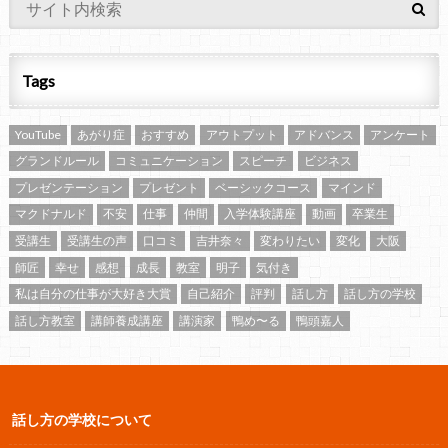
Tags
YouTube
あがり症
おすすめ
アウトプット
アドバンス
アンケート
グランドルール
コミュニケーション
スピーチ
ビジネス
プレゼンテーション
プレゼント
ベーシックコース
マインド
マクドナルド
不安
仕事
仲間
入学体験講座
動画
卒業生
受講生
受講生の声
口コミ
吉井奈々
変わりたい
変化
大阪
師匠
幸せ
感想
成長
教室
明子
気付き
私は自分の仕事が大好き大賞
自己紹介
評判
話し方
話し方の学校
話し方教室
講師養成講座
講演家
鴨め〜る
鴨頭嘉人
話し方の学校について