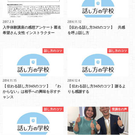
2017.2.9
2014.11.12
入学体験講座の感想アンケート 匿名
【伝わる話し方365のコツ 】 共感
希望さん 女性 インストラクター
を呼ぶ話し方
話し方のコツ
話し方のコツ
2014.11.15
2014.12.4
【 伝わる話し方365のコツ 】 「わ
【 伝わる話し方365のコツ 】謝るよ
からない」は相手への興味を示すチ
りも感謝する
ャンス
話し方のコツ
受講生の声