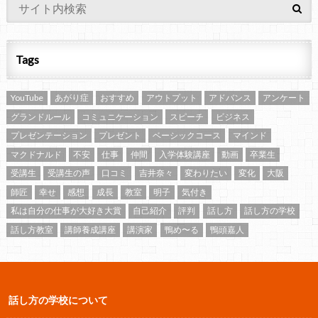
Tags
YouTube
あがり症
おすすめ
アウトプット
アドバンス
アンケート
グランドルール
コミュニケーション
スピーチ
ビジネス
プレゼンテーション
プレゼント
ベーシックコース
マインド
マクドナルド
不安
仕事
仲間
入学体験講座
動画
卒業生
受講生
受講生の声
口コミ
吉井奈々
変わりたい
変化
大阪
師匠
幸せ
感想
成長
教室
明子
気付き
私は自分の仕事が大好き大賞
自己紹介
評判
話し方
話し方の学校
話し方教室
講師養成講座
講演家
鴨め〜る
鴨頭嘉人
話し方の学校について