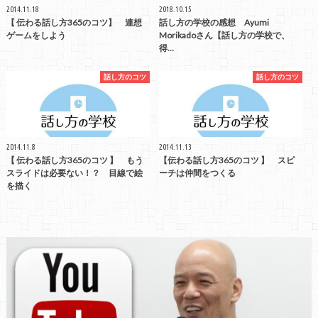
2014.11.18
2018.10.15
【 伝わる話し方365のコツ】 連想
話し方の学校の感想 Ayumi
ゲームをしよう
Morikadoさん【話し方の学校で、
得…
話し方のコツ
話し方のコツ
2014.11.8
2014.11.13
【 伝わる話し方365のコツ 】 もう
【伝わる話し方365のコツ 】 スピ
スライドは必要ない！？ 目線で絵
ーチは仲間をつくる
を描く