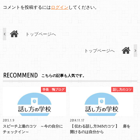
コメントを投稿するには
ログイン
してください。
トップページへ
トップページへ
RECOMMEND
こちらの記事も人気です。
学長 鴨ブログ
話し方のコツ
2015.1.9
2014.11.17
スピーチ上達のコツ ～今の自分に
【 伝わる話し方365のコツ 】 扉を
チェックイン～
開けるのは自分から