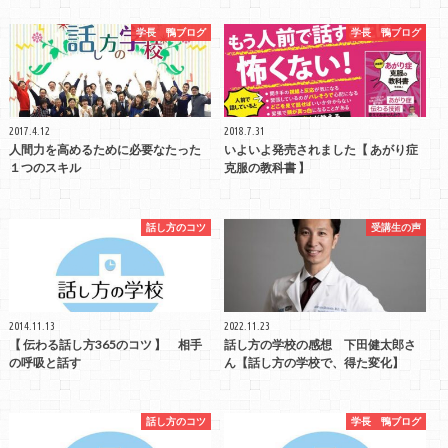
学長 鴨ブログ
学長 鴨ブログ
2017.4.12
2018.7.31
人間力を高めるために必要なたった
いよいよ発売されました【 あがり症
１つのスキル
克服の教科書 】
話し方のコツ
受講生の声
2014.11.13
2022.11.23
【 伝わる話し方365のコツ 】 相手
話し方の学校の感想 下田健太郎さ
の呼吸と話す
ん【話し方の学校で、得た変化】
話し方のコツ
学長 鴨ブログ