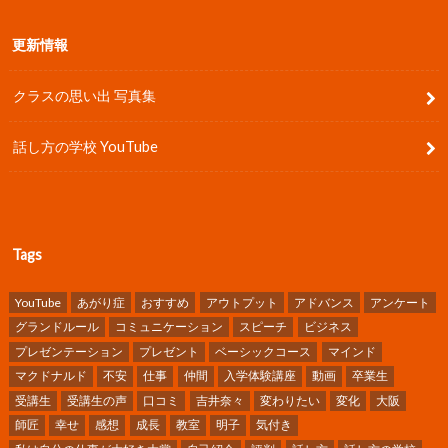
更新情報
クラスの思い出 写真集
話し方の学校 YouTube
Tags
YouTube
あがり症
おすすめ
アウトプット
アドバンス
アンケート
グランドルール
コミュニケーション
スピーチ
ビジネス
プレゼンテーション
プレゼント
ベーシックコース
マインド
マクドナルド
不安
仕事
仲間
入学体験講座
動画
卒業生
受講生
受講生の声
口コミ
吉井奈々
変わりたい
変化
大阪
師匠
幸せ
感想
成長
教室
明子
気付き