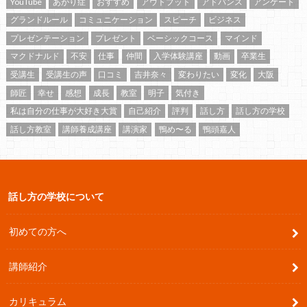
YouTube
あがり症
おすすめ
アウトプット
アドバンス
アンケート
グランドルール
コミュニケーション
スピーチ
ビジネス
プレゼンテーション
プレゼント
ベーシックコース
マインド
マクドナルド
不安
仕事
仲間
入学体験講座
動画
卒業生
受講生
受講生の声
口コミ
吉井奈々
変わりたい
変化
大阪
師匠
幸せ
感想
成長
教室
明子
気付き
私は自分の仕事が大好き大賞
自己紹介
評判
話し方
話し方の学校
話し方教室
講師養成講座
講演家
鴨め〜る
鴨頭嘉人
話し方の学校について
初めての方へ
講師紹介
カリキュラム