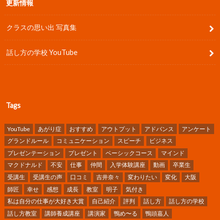
更新情報
クラスの思い出 写真集
話し方の学校 YouTube
Tags
YouTube
あがり症
おすすめ
アウトプット
アドバンス
アンケート
グランドルール
コミュニケーション
スピーチ
ビジネス
プレゼンテーション
プレゼント
ベーシックコース
マインド
マクドナルド
不安
仕事
仲間
入学体験講座
動画
卒業生
受講生
受講生の声
口コミ
吉井奈々
変わりたい
変化
大阪
師匠
幸せ
感想
成長
教室
明子
気付き
私は自分の仕事が大好き大賞
自己紹介
評判
話し方
話し方の学校
話し方教室
講師養成講座
講演家
鴨め〜る
鴨頭嘉人