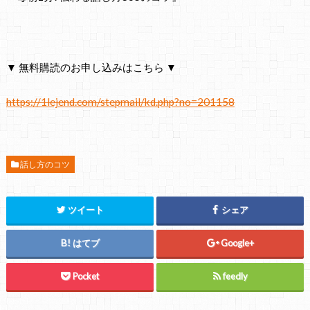
▼ 無料購読のお申し込みはこちら ▼
https://1lejend.com/stepmail/kd.php?no=201158
話し方のコツ
ツイート
シェア
はてブ
Google+
Pocket
feedly