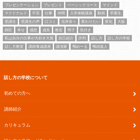
プレゼンテーション
プレゼント
ベーシックコース
マインド
マクドナルド
不安
仕事
仲間
入学体験講座
動画
卒業生
受講生
受講生の声
口コミ
吉井奈々
変わりたい
変化
大阪
師匠
幸せ
感想
成長
教室
明子
気付き
私は自分の仕事が大好き大賞
自己紹介
評判
話し方
話し方の学校
話し方教室
講師養成講座
講演家
鴨め〜る
鴨頭嘉人
話し方の学校について
初めての方へ
講師紹介
カリキュラム