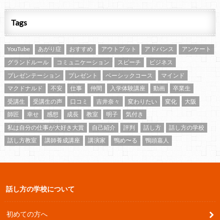
Tags
YouTube
あがり症
おすすめ
アウトプット
アドバンス
アンケート
グランドルール
コミュニケーション
スピーチ
ビジネス
プレゼンテーション
プレゼント
ベーシックコース
マインド
マクドナルド
不安
仕事
仲間
入学体験講座
動画
卒業生
受講生
受講生の声
口コミ
吉井奈々
変わりたい
変化
大阪
師匠
幸せ
感想
成長
教室
明子
気付き
私は自分の仕事が大好き大賞
自己紹介
評判
話し方
話し方の学校
話し方教室
講師養成講座
講演家
鴨め〜る
鴨頭嘉人
話し方の学校について
初めての方へ