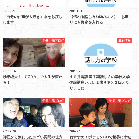
2016.8.28
2014.11.13
「自分の仕事が大好き」本をお渡し
【伝わる話し方365のコツ 】 お断
します！
りにも肯定を入れる
学長 鴨ブログ
最新情報
2017.11.6
2015.9.28
効果絶大！「◯◯力」で人生が変わ
１０月開講 第７期話し方の学校入学
る！
体験講座いよいよ残りあと２回とな
りました
学長 鴨ブログ
学長 鴨ブログ
2016.6.20
2016.8.1
師匠から教わったスゴい質問の仕方
おすすめ！ポケモンGOで世界に幸せ