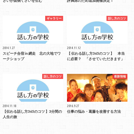
さいが面倒くさいを生む
評満席のため追加開催決定！
ギャラリー
話し方のコツ
2014.1.27
2014.11.12
スピーチ合宿 in 網走 北の大地でワ
【 伝わる話し方365のコツ 】 本当
ークショップ
に必要？ 「させていただきます」
話し方のコツ
最新情報
2014.11.18
2016.9.27
【伝わる話し方365のコツ 】3分間の
仕事の悩み・葛藤を改善する方法
人生の旅