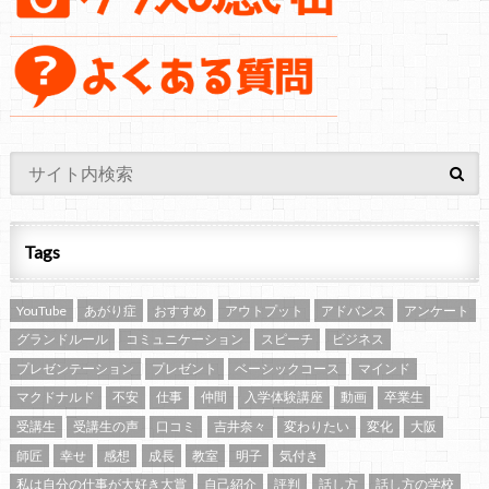
Tags
YouTube
あがり症
おすすめ
アウトプット
アドバンス
アンケート
グランドルール
コミュニケーション
スピーチ
ビジネス
プレゼンテーション
プレゼント
ベーシックコース
マインド
マクドナルド
不安
仕事
仲間
入学体験講座
動画
卒業生
受講生
受講生の声
口コミ
吉井奈々
変わりたい
変化
大阪
師匠
幸せ
感想
成長
教室
明子
気付き
私は自分の仕事が大好き大賞
自己紹介
評判
話し方
話し方の学校