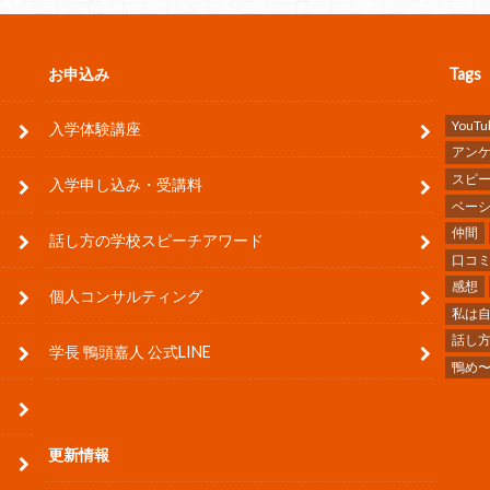
お申込み
Tags
YouTu
入学体験講座
アン
スピ
入学申し込み・受講料
ベー
仲間
話し方の学校スピーチアワード
口コ
感想
個人コンサルティング
私は
話し
学長 鴨頭嘉人 公式LINE
鴨め
更新情報