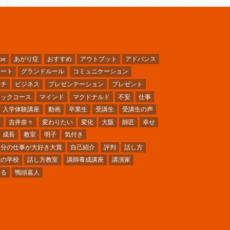
be
あがり症
おすすめ
アウトプット
アドバンス
ケート
グランドルール
コミュニケーション
ーチ
ビジネス
プレゼンテーション
プレゼント
シックコース
マインド
マクドナルド
不安
仕事
入学体験講座
動画
卒業生
受講生
受講生の声
ミ
吉井奈々
変わりたい
変化
大阪
師匠
幸せ
成長
教室
明子
気付き
自分の仕事が大好き大賞
自己紹介
評判
話し方
方の学校
話し方教室
講師養成講座
講演家
〜る
鴨頭嘉人