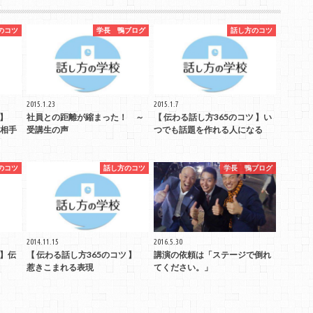
のコツ
学長 鴨ブログ
話し方のコツ
2015.1.23
2015.1.7
ツ 】
社員との距離が縮まった！ ～
【 伝わる話し方365のコツ 】い
相手
受講生の声
つでも話題を作れる人になる
のコツ
話し方のコツ
学長 鴨ブログ
2014.11.15
2016.5.30
 】伝
【 伝わる話し方365のコツ 】
講演の依頼は「ステージで倒れ
惹きこまれる表現
てください。」