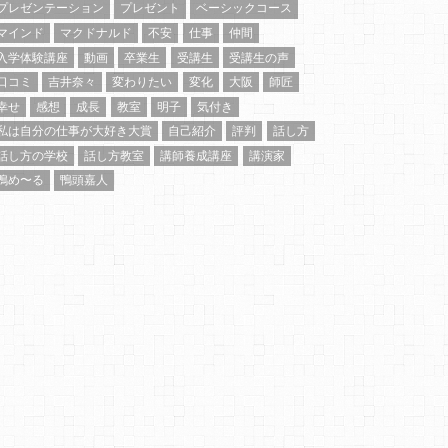
プレゼンテーション
プレゼント
ベーシックコース
マインド
マクドナルド
不安
仕事
仲間
入学体験講座
動画
卒業生
受講生
受講生の声
口コミ
吉井奈々
変わりたい
変化
大阪
師匠
幸せ
感想
成長
教室
明子
気付き
私は自分の仕事が大好き大賞
自己紹介
評判
話し方
話し方の学校
話し方教室
講師養成講座
講演家
鴨め〜る
鴨頭嘉人