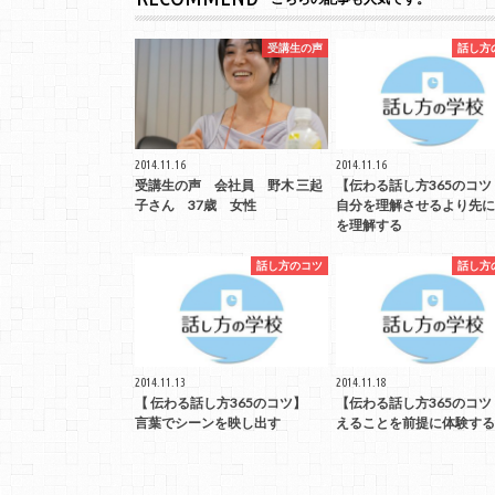
受講生の声
話し方
2014.11.16
2014.11.16
受講生の声 会社員 野木 三起
【伝わる話し方365のコ
子さん 37歳 女性
自分を理解させるより先に
を理解する
話し方のコツ
話し方
2014.11.13
2014.11.18
【 伝わる話し方365のコツ】
【伝わる話し方365のコツ
言葉でシーンを映し出す
えることを前提に体験する